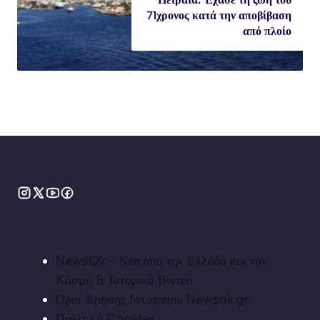
71χρονος κατά την αποβίβαση
από πλοίο
NewsOk - Νέα από την Ελλάδα και τον
Κόσμο & Ιστορικά Βίντεο
Όροι Χρήσης Ιστότοπου Newsok.gr
Πολιτική Cookies