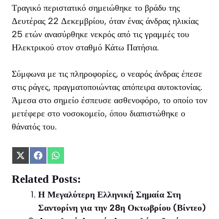
Τραγικό περιστατικό σημειώθηκε το βράδυ της
Δευτέρας 22 Δεκεμβρίου, όταν ένας άνδρας ηλικίας
25 ετών ανασύρθηκε νεκρός από τις γραμμές του
Ηλεκτρικού στον σταθμό Κάτω Πατήσια.
Σύμφωνα με τις πληροφορίες, ο νεαρός άνδρας έπεσε
στις ράγες, πραγματοποιώντας απόπειρα αυτοκτονίας.
Άμεσα στο σημείο έσπευσε ασθενοφόρο, το οποίο τον
μετέφερε στο νοσοκομείο, όπου διαπιστώθηκε ο
θάνατός του.
Share
Share
Share
on
on
on
X
Facebook
WhatsApp
Related Posts:
(Twitter)
Η Μεγαλύτερη Ελληνική Σημαία Στη
Σαντορίνη για την 28η Οκτωβρίου (Βίντεο)