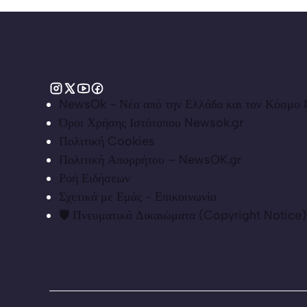
NewsOk - Νέα από την Ελλάδα και τον Κόσμο &
Όροι Χρήσης Ιστότοπου Newsok.gr
Πολιτική Cookies
Πολιτική Απορρήτου – NewsOK.gr
Ροή Ειδήσεων
Σχετικά με Εμάς - Επικοινωνία
🛡️ Πνευματικά Δικαιώματα (Copyright Notice)