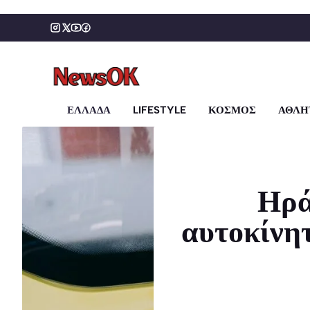
Μετάβαση
σε
περιεχόμενο
ΕΛΛΑΔΑ
LIFESTYLE
ΚΟΣΜΟΣ
ΑΘΛΗ
Ηρά
αυτοκίνη