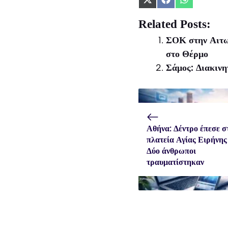
Share
Share
Share
on
on
on
X
Facebook
WhatsApp
Related Posts:
(Twitter)
ΣΟΚ στην Αιτωλ
στο Θέρμο
Σάμος: Διακινη
Αθήνα: Δέντρο έπεσε σ
πλατεία Αγίας Ειρήνης
Δύο άνθρωποι
τραυματίστηκαν