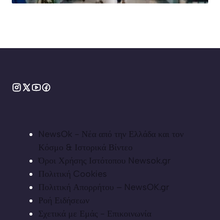
NewsOk - Νέα από την Ελλάδα και τον
Κόσμο & Ιστορικά Βίντεο
Όροι Χρήσης Ιστότοπου Newsok.gr
Πολιτική Cookies
Πολιτική Απορρήτου – NewsOK.gr
Ροή Ειδήσεων
Σχετικά με Εμάς - Επικοινωνία