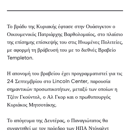
Το βράδυ της Κυριακής έφτασε στην Ουάσιγκτον ο
Οικουμενικός Πατριάρχης Βαρθολομαίος, στο πλαίσιο
της επίσημης επίσκεψής του στις Ηνωμένες Πολιτείες,
με αφορμή τη βράβευσή του με το διεθνές Βραβείο
Templeton.
Η απονομή του βραβείου έχει προγραμματιστεί για τις
24 Σεπτεμβρίου στο Lincoln Center, παρουσία
σημαντικών προσωπικοτήτων, μεταξύ των οποίων η
Τζέιν Γκούντολ, ο Αλ Γκορ και ο πρωθυπουργός
Κυριάκος Μητσοτάκης.
Το απόγευμα της Δευτέρας, ο Παναγιώτατος θα
συναντηθεί με τον πρόεδρο των ΗΠΑ Ντόναλντ