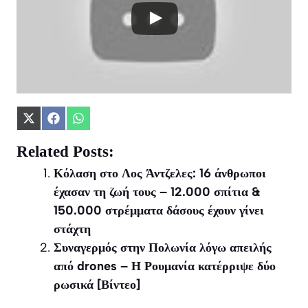
Share
Share
Share
on
on
on
X
Facebook
WhatsApp
Related Posts:
(Twitter)
Κόλαση στο Λος Άντζελες: 16 άνθρωποι
έχασαν τη ζωή τους – 12.000 σπίτια &
150.000 στρέμματα δάσους έχουν γίνει
στάχτη
Συναγερμός στην Πολωνία λόγω απειλής
από drones – Η Ρουμανία κατέρριψε δύο
ρωσικά [Βίντεο]