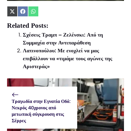
Share
Share
Share
on
on
on
X
Facebook
WhatsApp
Related Posts:
(Twitter)
Σχέσεις Τραμπ – Ζελένσκι: Από τη
Συμμαχία στην Αντιπαράθεση
Λατινοπούλου: Με ενοχλεί να μας
επιβάλλουν να «τιμάμε τους αγώνες της
Αριστεράς»
Τραγωδία στην Εγνατία Οδό:
Νεκρός 40χρονος από
μετωπική σύγκρουση στις
Σέρρες