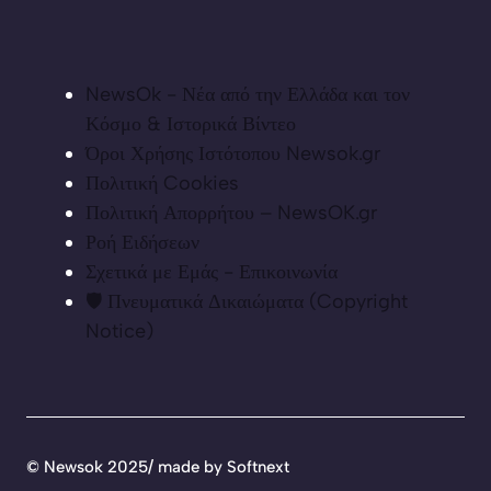
NewsOk - Νέα από την Ελλάδα και τον
Κόσμο & Ιστορικά Βίντεο
Όροι Χρήσης Ιστότοπου Newsok.gr
Πολιτική Cookies
Πολιτική Απορρήτου – NewsOK.gr
Ροή Ειδήσεων
Σχετικά με Εμάς - Επικοινωνία
🛡️ Πνευματικά Δικαιώματα (Copyright
Notice)
©
Newsok 2025/ made by
Softnext