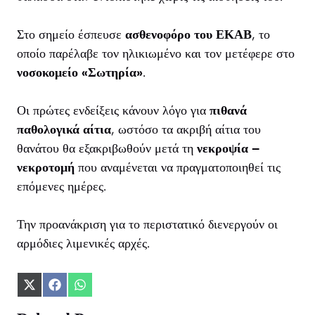
Στο σημείο έσπευσε
ασθενοφόρο του ΕΚΑΒ
, το
οποίο παρέλαβε τον ηλικιωμένο και τον μετέφερε στο
νοσοκομείο «Σωτηρία»
.
Οι πρώτες ενδείξεις κάνουν λόγο για
πιθανά
παθολογικά αίτια
, ωστόσο τα ακριβή αίτια του
θανάτου θα εξακριβωθούν μετά τη
νεκροψία –
νεκροτομή
που αναμένεται να πραγματοποιηθεί τις
επόμενες ημέρες.
Την προανάκριση για το περιστατικό διενεργούν οι
αρμόδιες λιμενικές αρχές.
Share
Share
Share
on
on
on