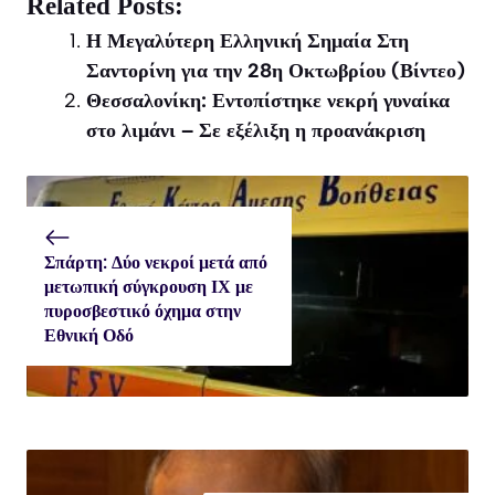
X
Facebook
WhatsApp
Related Posts:
(Twitter)
Η Μεγαλύτερη Ελληνική Σημαία Στη
Σαντορίνη για την 28η Οκτωβρίου (Βίντεο)
Θεσσαλονίκη: Εντοπίστηκε νεκρή γυναίκα
στο λιμάνι – Σε εξέλιξη η προανάκριση
Σπάρτη: Δύο νεκροί μετά από
μετωπική σύγκρουση ΙΧ με
πυροσβεστικό όχημα στην
Εθνική Οδό