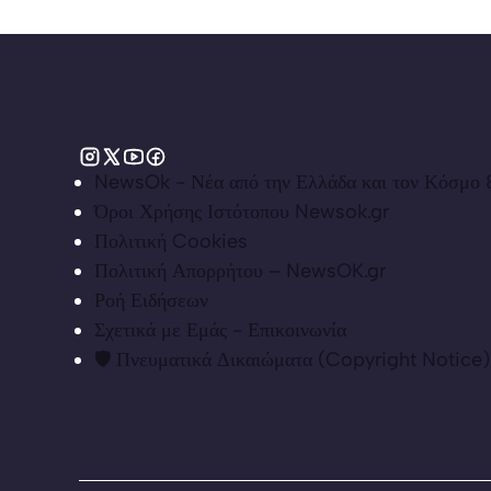
NewsOk - Νέα από την Ελλάδα και τον Κόσμο &
Όροι Χρήσης Ιστότοπου Newsok.gr
Πολιτική Cookies
Πολιτική Απορρήτου – NewsOK.gr
Ροή Ειδήσεων
Σχετικά με Εμάς - Επικοινωνία
🛡️ Πνευματικά Δικαιώματα (Copyright Notice)