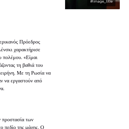
#image_title
μερικανός Πρόεδρος
λένσκι χαρακτήρισε
υ πολέμου. «Είμαι
ζοντας τη βαθιά του
 ειρήνη. Με τη Ρωσία να
αν να εργαστούν από
α.
ν προστασία των
ο πεδίο της μάχης. Ο