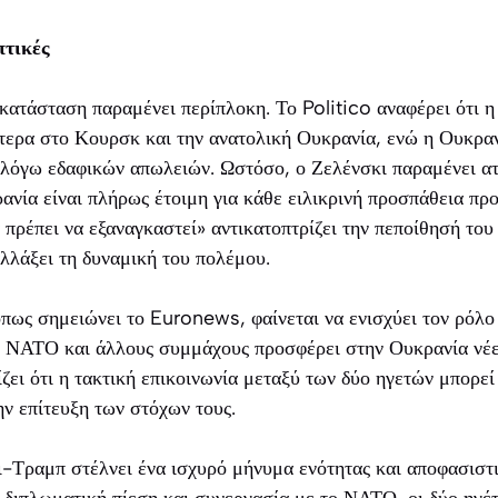
πτικές
 κατάσταση παραμένει περίπλοκη. Το Politico αναφέρει ότι η
ίτερα στο Κουρσκ και την ανατολική Ουκρανία, ενώ η Ουκραν
 λόγω εδαφικών απωλειών. Ωστόσο, ο Ζελένσκι παραμένει ατ
ανία είναι πλήρως έτοιμη για κάθε ειλικρινή προσπάθεια προ
πρέπει να εξαναγκαστεί» αντικατοπτρίζει την πεποίθησή του 
λλάξει τη δυναμική του πολέμου.
πως σημειώνει το Euronews, φαίνεται να ενισχύει τον ρόλο
ο ΝΑΤΟ και άλλους συμμάχους προσφέρει στην Ουκρανία νέε
 ότι η τακτική επικοινωνία μεταξύ των δύο ηγετών μπορεί
ην επίτευξη των στόχων τους.
-Τραμπ στέλνει ένα ισχυρό μήνυμα ενότητας και αποφασιστι
 διπλωματική πίεση και συνεργασία με το ΝΑΤΟ, οι δύο ηγέτε