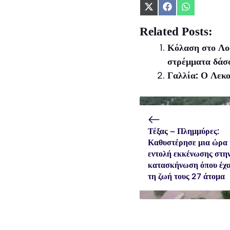
Share
Share
Share
on
on
on
X
Facebook
WhatsApp
Related Posts:
(Twitter)
Κόλαση στο Λος
στρέμματα δάσο
Γαλλία: Ο Λεκο
Τέξας – Πλημμύρες:
Καθυστέρησε μια ώρα 
εντολή εκκένωσης στη
κατασκήνωση όπου έχ
τη ζωή τους 27 άτομα