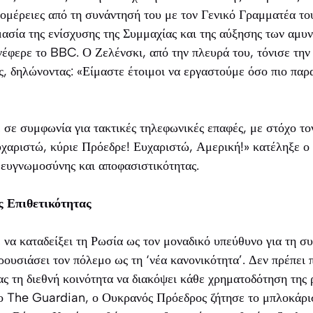
ομέρειες από τη συνάντησή του με τον Γενικό Γραμματέα τ
ασία της ενίσχυσης της Συμμαχίας και της αύξησης των αμυ
φερε το BBC. Ο Ζελένσκι, από την πλευρά του, τόνισε την 
ς, δηλώνοντας: «Είμαστε έτοιμοι να εργαστούμε όσο πιο παρα
 σε συμφωνία για τακτικές τηλεφωνικές επαφές, με στόχο τ
χαριστώ, κύριε Πρόεδρε! Ευχαριστώ, Αμερική!» κατέληξε ο
 ευγνωμοσύνης και αποφασιστικότητας.
 Επιθετικότητας
 να καταδείξει τη Ρωσία ως τον μοναδικό υπεύθυνο για τη σ
ουσιάσει τον πόλεμο ως τη ‘νέα κανονικότητα’. Δεν πρέπει 
ς τη διεθνή κοινότητα να διακόψει κάθε χρηματοδότηση της
ο The Guardian, ο Ουκρανός Πρόεδρος ζήτησε το μπλοκάρι