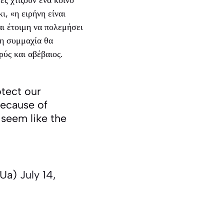
ι, «η ειρήνη είναι
αι έτοιμη να πολεμήσει
 η συμμαχία θα
ρύς και αβέβαιος.
otect our
because of
 seem like the
yUa)
July 14,