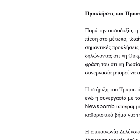
Προκλήσεις και Προο
Παρά την αισιοδοξία, η
πίεση στο μέτωπο, ιδια
σημαντικές προκλήσεις
δηλώνοντας ότι «η Ουκρ
φράση του ότι «η Ρωσία 
συνεργασία μπορεί να α
Η στήριξη του Τραμπ, ό
ενώ η συνεργασία με τ
Newsbomb υπογραμμίζει
καθοριστικό βήμα για τ
Η επικοινωνία Ζελένσκι
δέσμευση για νέα όπλα,