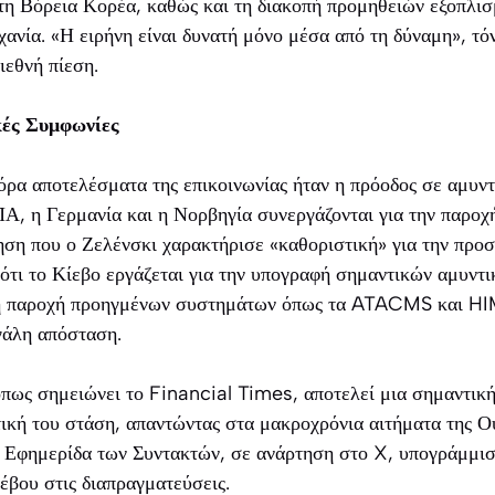
τη Βόρεια Κορέα, καθώς και τη διακοπή προμηθειών εξοπλισ
ανία. «Η ειρήνη είναι δυνατή μόνο μέσα από τη δύναμη», τό
ιεθνή πίεση.
κές Συμφωνίες
όρα αποτελέσματα της επικοινωνίας ήταν η πρόοδος σε αμυν
Α, η Γερμανία και η Νορβηγία συνεργάζονται για την παροχ
ηση που ο Ζελένσκι χαρακτήρισε «καθοριστική» για την προσ
τι το Κίεβο εργάζεται για την υπογραφή σημαντικών αμυντ
νή παροχή προηγμένων συστημάτων όπως τα ATACMS και HI
γάλη απόσταση.
όπως σημειώνει το Financial Times, αποτελεί μια σημαντικ
ική του στάση, απαντώντας στα μακροχρόνια αιτήματα της Ο
Η Εφημερίδα των Συντακτών, σε ανάρτηση στο X, υπογράμμισ
ιέβου στις διαπραγματεύσεις.