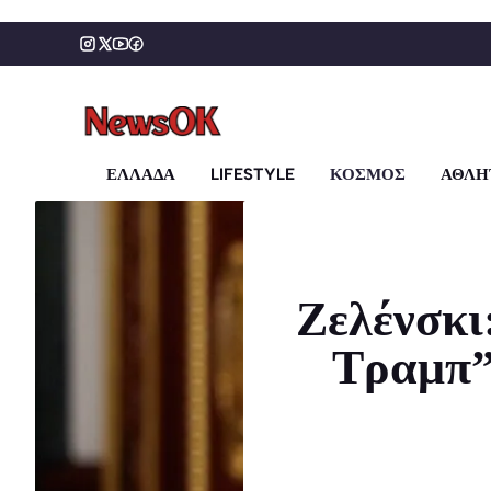
Μετάβαση
σε
περιεχόμενο
ΕΛΛΑΔΑ
LIFESTYLE
ΚΟΣΜΟΣ
ΑΘΛΗ
Ζελένσκι
Τραμπ” 