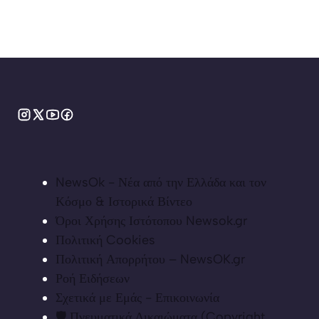
NewsOk - Νέα από την Ελλάδα και τον
Κόσμο & Ιστορικά Βίντεο
Όροι Χρήσης Ιστότοπου Newsok.gr
Πολιτική Cookies
Πολιτική Απορρήτου – NewsOK.gr
Ροή Ειδήσεων
Σχετικά με Εμάς - Επικοινωνία
🛡️ Πνευματικά Δικαιώματα (Copyright