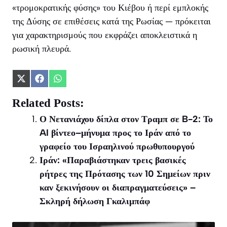
«τρομοκρατικής φύσης» του Κιέβου ή περί εμπλοκής
της Δύσης σε επιθέσεις κατά της Ρωσίας — πρόκειται
για χαρακτηρισμούς που εκφράζει αποκλειστικά η
ρωσική πλευρά.
Share
Share
Share
on
on
on
X
Facebook
WhatsApp
Related Posts:
(Twitter)
Ο Νετανιάχου δίπλα στον Τραμπ σε B-2: Το
AI βίντεο–μήνυμα προς το Ιράν από το
γραφείο του Ισραηλινού πρωθυπουργού
Ιράν: «Παραβιάστηκαν τρεις βασικές
ρήτρες της Πρότασης των 10 Σημείων πριν
καν ξεκινήσουν οι διαπραγματεύσεις» –
Σκληρή δήλωση Γκαλιμπάφ