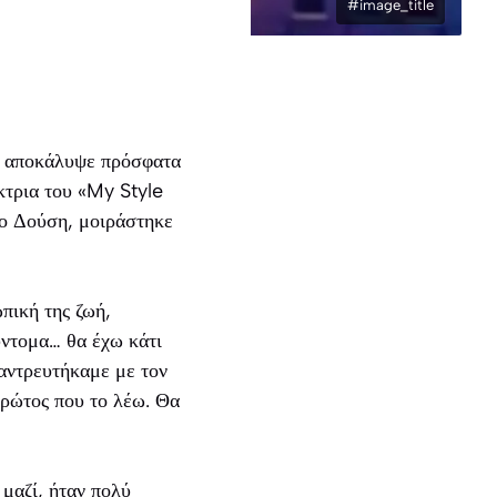
#image_title
ία αποκάλυψε πρόσφατα
ίκτρια του «My Style
σο Δούση, μοιράστηκε
ική της ζωή,
σύντομα… θα έχω κάτι
αντρευτήκαμε με τον
πρώτος που το λέω. Θα
 μαζί, ήταν πολύ