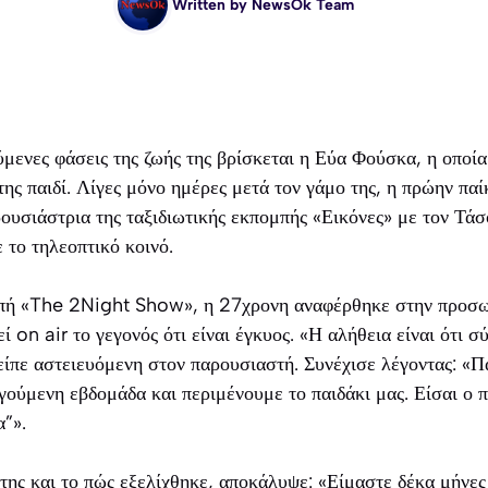
Written by
NewsOk Team
ούμενες φάσεις της ζωής της βρίσκεται η Εύα Φούσκα, η οπο
της παιδί. Λίγες μόνο ημέρες μετά τον γάμο της, η πρώην πα
ουσιάστρια της ταξιδιωτικής εκπομπής «Εικόνες» με τον Τά
 το τηλεοπτικό κοινό.
πή «The 2Night Show», η 27χρονη αναφέρθηκε στην προσωπ
ί on air το γεγονός ότι είναι έγκυος. «Η αλήθεια είναι ότι 
ίπε αστειευόμενη στον παρουσιαστή. Συνέχισε λέγοντας: «Π
ούμενη εβδομάδα και περιμένουμε το παιδάκι μας. Είσαι ο 
α”».
της και το πώς εξελίχθηκε, αποκάλυψε: «Είμαστε δέκα μήνες