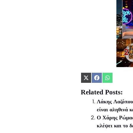
Share
Share
Share
on
on
on
X
Facebook
WhatsApp
Related Posts:
(Twitter)
Λάκης Λαζόπουλ
είναι αληθινά κ
Ο Χάρης Ρώμας 
κλέψει και το 