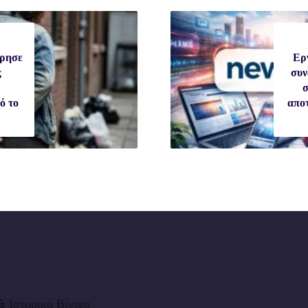
ώρησε
Ερ
ς
συν
σ
ό το
απο
 Ιστορικά Βίντεο