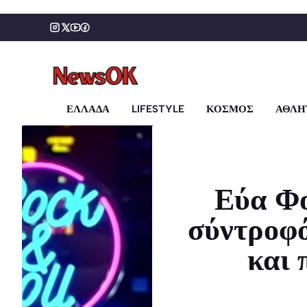
Μετάβαση
σε
περιεχόμενο
ΕΛΛΑΔΑ
LIFESTYLE
ΚΟΣΜΟΣ
ΑΘΛΗ
Εύα Φο
σύντροφό
και 