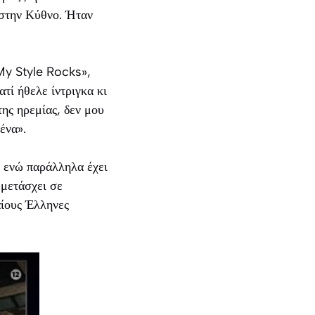
 στην Κύθνο. Ήταν
«My Style Rocks»,
ατί ήθελε ίντριγκα κι
της ηρεμίας, δεν μου
ένα».
, ενώ παράλληλα έχει
μετάσχει σε
αίους Έλληνες