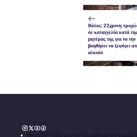
Βόλος: 22χρονη προχ
σε καταγγελία κατά τη
μητέρας της για να την
βοηθήσει να ξεφύγει απ
αλκοόλ
NewsOk - Νέα από την Ελλάδα και τον Κόσμο &