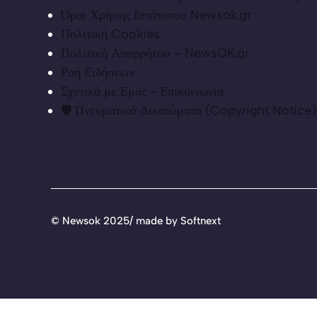
Όροι Χρήσης Ιστότοπου Newsok.gr
Πολιτική Cookies
Πολιτική Απορρήτου – NewsOK.gr
Ροή Ειδήσεων
Σχετικά με Εμάς - Επικοινωνία
🛡️ Πνευματικά Δικαιώματα (Copyright Notice)
©
Newsok 2025/ made by
Softnext