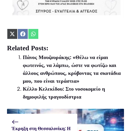
Share
Share
Share
on
on
on
X
Facebook
WhatsApp
Related Posts:
(Twitter)
Πάνος Μουζουράκης: «Θέλω να είμαι
φωτεινός, να λάμπω, ώστε να φωτίζω και
άλλους ανθρώπους, κρύβοντας τα σκοτάδια
μου, που είναι τεράστια»
Κέλλυ Κελεκίδου: Στο νοσοκομείο η
δημοφιλής τραγουδίστρια
Έκρηξη στη Θεσσαλονίκη: Η