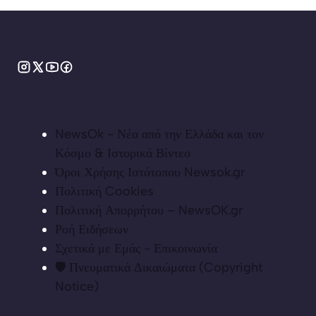
NewsOk - Νέα από την Ελλάδα και τον
Κόσμο & Ιστορικά Βίντεο
Όροι Χρήσης Ιστότοπου Newsok.gr
Πολιτική Cookies
Πολιτική Απορρήτου – NewsOK.gr
Ροή Ειδήσεων
Σχετικά με Εμάς - Επικοινωνία
🛡️ Πνευματικά Δικαιώματα (Copyright
Notice)