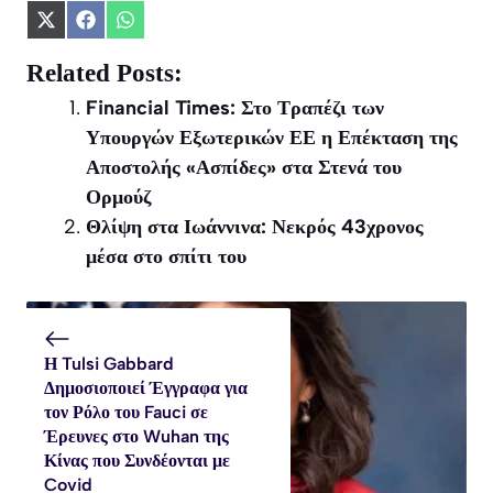
Share
Share
Share
on
on
on
X
Facebook
WhatsApp
Related Posts:
(Twitter)
Financial Times: Στο Τραπέζι των
Υπουργών Εξωτερικών ΕΕ η Επέκταση της
Αποστολής «Ασπίδες» στα Στενά του
Ορμούζ
Θλίψη στα Ιωάννινα: Νεκρός 43χρονος
μέσα στο σπίτι του
Η Tulsi Gabbard
Δημοσιοποιεί Έγγραφα για
τον Ρόλο του Fauci σε
Έρευνες στο Wuhan της
Κίνας που Συνδέονται με
Covid