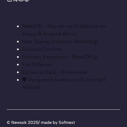
NewsOk - Νέα από την Ελλάδα και τον
Κόσμο & Ιστορικά Βίντεο
Όροι Χρήσης Ιστότοπου Newsok.gr
Πολιτική Cookies
Πολιτική Απορρήτου – NewsOK.gr
Ροή Ειδήσεων
Σχετικά με Εμάς - Επικοινωνία
🛡️ Πνευματικά Δικαιώματα (Copyright
Notice)
©
Newsok 2025/ made by
Softnext