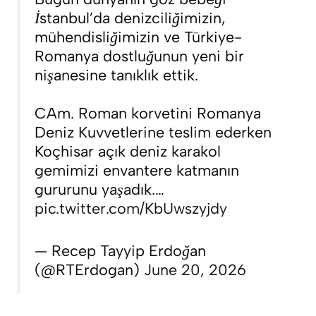
İstanbul’da denizciliğimizin,
mühendisliğimizin ve Türkiye-
Romanya dostluğunun yeni bir
nişanesine tanıklık ettik.
CAm. Roman korvetini Romanya
Deniz Kuvvetlerine teslim ederken
Koçhisar açık deniz karakol
gemimizi envantere katmanın
gururunu yaşadık.…
pic.twitter.com/KbUwszyjdy
— Recep Tayyip Erdoğan
(@RTErdogan)
June 20, 2026