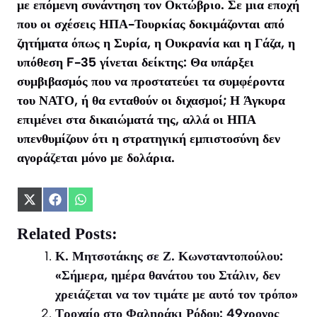
με επόμενη συνάντηση τον Οκτώβριο. Σε μια εποχή
που οι σχέσεις ΗΠΑ-Τουρκίας δοκιμάζονται από
ζητήματα όπως η Συρία, η Ουκρανία και η Γάζα, η
υπόθεση F-35 γίνεται δείκτης: Θα υπάρξει
συμβιβασμός που να προστατεύει τα συμφέροντα
του ΝΑΤΟ, ή θα ενταθούν οι διχασμοί; Η Άγκυρα
επιμένει στα δικαιώματά της, αλλά οι ΗΠΑ
υπενθυμίζουν ότι η στρατηγική εμπιστοσύνη δεν
αγοράζεται μόνο με δολάρια.
Share
Share
Share
on
on
on
X
Facebook
WhatsApp
Related Posts:
(Twitter)
Κ. Μητσοτάκης σε Ζ. Κωνσταντοπούλου:
«Σήμερα, ημέρα θανάτου του Στάλιν, δεν
χρειάζεται να τον τιμάτε με αυτό τον τρόπο»
Τροχαίο στο Φαληράκι Ρόδου: 49χρονος