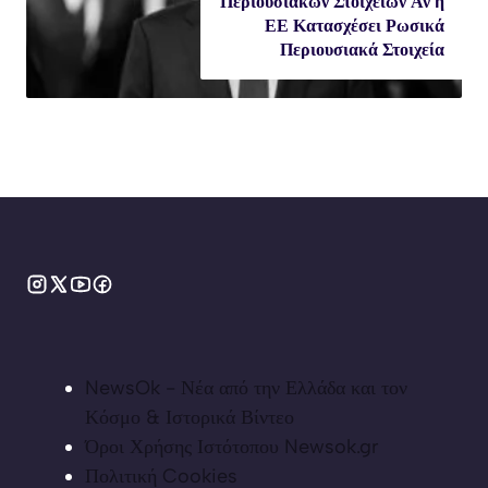
Περιουσιακών Στοιχείων Αν η
ΕΕ Κατασχέσει Ρωσικά
Περιουσιακά Στοιχεία
NewsOk - Νέα από την Ελλάδα και τον
Κόσμο & Ιστορικά Βίντεο
Όροι Χρήσης Ιστότοπου Newsok.gr
Πολιτική Cookies