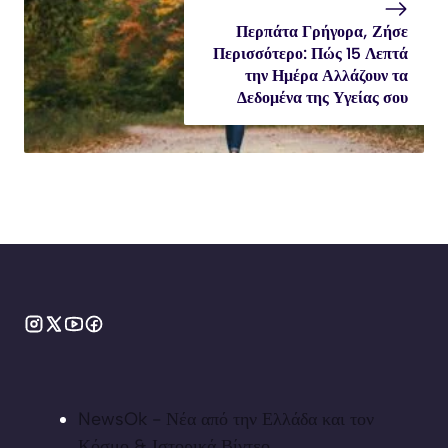
Περπάτα Γρήγορα, Ζήσε
Περισσότερο: Πώς 15 Λεπτά
την Ημέρα Αλλάζουν τα
Δεδομένα της Υγείας σου
NewsOk - Νέα από την Ελλάδα και τον
Κόσμο & Ιστορικά Βίντεο