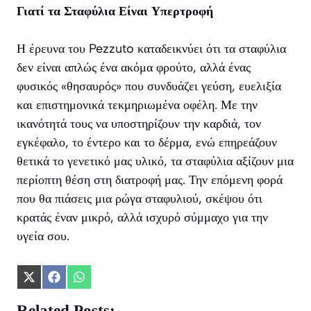
Γιατί τα Σταφύλια Είναι Υπερτροφή
Η έρευνα του Pezzuto καταδεικνύει ότι τα σταφύλια
δεν είναι απλώς ένα ακόμα φρούτο, αλλά ένας
φυσικός «θησαυρός» που συνδυάζει γεύση, ευελιξία
και επιστημονικά τεκμηριωμένα οφέλη. Με την
ικανότητά τους να υποστηρίζουν την καρδιά, τον
εγκέφαλο, το έντερο και το δέρμα, ενώ επηρεάζουν
θετικά το γενετικό μας υλικό, τα σταφύλια αξίζουν μια
περίοπτη θέση στη διατροφή μας. Την επόμενη φορά
που θα πιάσεις μια ρώγα σταφυλιού, σκέψου ότι
κρατάς έναν μικρό, αλλά ισχυρό σύμμαχο για την
υγεία σου.
Share
Share
Share
on
on
on
X
Facebook
WhatsApp
Related Posts: