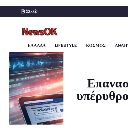
Μετάβαση
σε
περιεχόμενο
ΕΛΛΑΔΑ
LIFESTYLE
ΚΟΣΜΟΣ
ΑΘΛΗ
Επανασ
υπέρυθρο