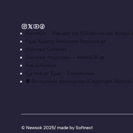
NewsOk - Νέα από την Ελλάδα και τον Κόσμο &
Όροι Χρήσης Ιστότοπου Newsok.gr
Πολιτική Cookies
Πολιτική Απορρήτου – NewsOK.gr
Ροή Ειδήσεων
Σχετικά με Εμάς - Επικοινωνία
🛡️ Πνευματικά Δικαιώματα (Copyright Notice)
©
Newsok 2025/ made by
Softnext