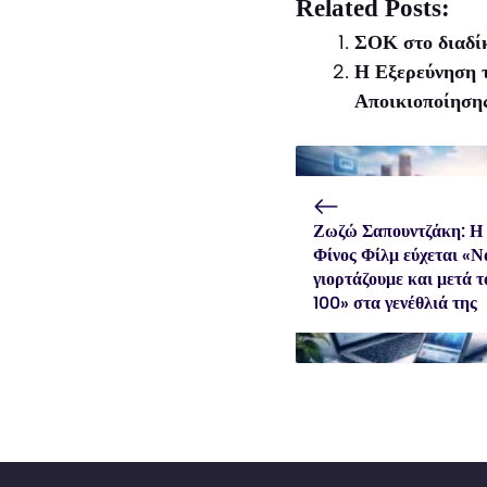
X
Facebook
WhatsApp
Related Posts:
(Twitter)
ΣΟΚ στο διαδίκ
Η Εξερεύνηση 
Αποικιοποίηση
Ζωζώ Σαπουντζάκη: Η
Φίνος Φίλμ εύχεται «Ν
γιορτάζουμε και μετά τ
100» στα γενέθλιά της