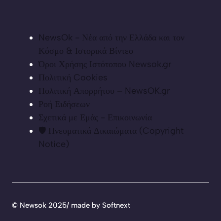
NewsOk - Νέα από την Ελλάδα και τον
Κόσμο & Ιστορικά Βίντεο
Όροι Χρήσης Ιστότοπου Newsok.gr
Πολιτική Cookies
Πολιτική Απορρήτου – NewsOK.gr
Ροή Ειδήσεων
Σχετικά με Εμάς - Επικοινωνία
🛡️ Πνευματικά Δικαιώματα (Copyright
Notice)
©
Newsok 2025/ made by
Softnext