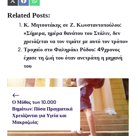
Share
Share
Share
on
on
on
X
Facebook
WhatsApp
Related Posts:
(Twitter)
Κ. Μητσοτάκης σε Ζ. Κωνσταντοπούλου:
«Σήμερα, ημέρα θανάτου του Στάλιν, δεν
χρειάζεται να τον τιμάτε με αυτό τον τρόπο»
Τροχαίο στο Φαληράκι Ρόδου: 49χρονος
έχασε τη ζωή του όταν ανετράπη η μηχανή
του
Ο Μύθος των 10.000
Βημάτων: Πόσα Πραγματικά
Χρειάζονται για Υγεία και
Μακροζωία;