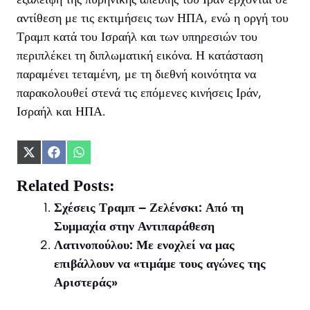
αντίθεση με τις εκτιμήσεις των ΗΠΑ, ενώ η οργή του
Τραμπ κατά του Ισραήλ και των υπηρεσιών του
περιπλέκει τη διπλωματική εικόνα. Η κατάσταση
παραμένει τεταμένη, με τη διεθνή κοινότητα να
παρακολουθεί στενά τις επόμενες κινήσεις Ιράν,
Ισραήλ και ΗΠΑ.
Share
Share
Share
on
on
on
X
Facebook
WhatsApp
Related Posts:
(Twitter)
Σχέσεις Τραμπ – Ζελένσκι: Από τη
Συμμαχία στην Αντιπαράθεση
Λατινοπούλου: Με ενοχλεί να μας
επιβάλλουν να «τιμάμε τους αγώνες της
Αριστεράς»