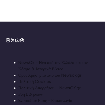
NewsOk - Νέα από την Ελλάδα και τον
Κόσμο & Ιστορικά Βίντεο
Όροι Χρήσης Ιστότοπου Newsok.gr
Πολιτική Cookies
Πολιτική Απορρήτου – NewsOK.gr
Ροή Ειδήσεων
Σχετικά με Εμάς - Επικοινωνία