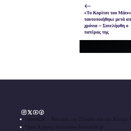
«Το Κορίτσι του Μάιν»
ταυτοποιήθηκε μετά α
χρόνια – Συνελήφθη ο
πατέρας της
NewsOk - Νέα από την Ελλάδα και τον Κόσμο &
Όροι Χρήσης Ιστότοπου Newsok.gr