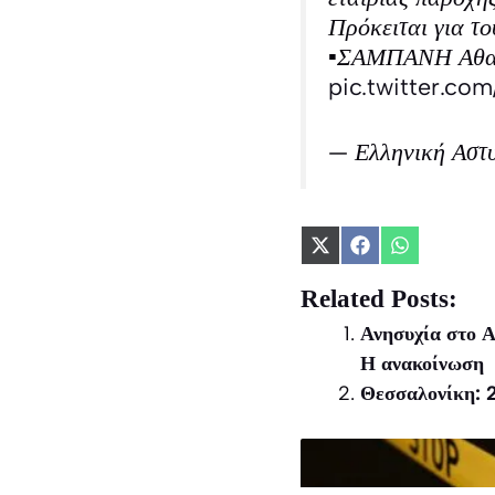
Πρόκειται για το
▪️ΣΑΜΠΑΝΗ Αθαν
pic.twitter.c
— Ελληνική Αστ
Share
Share
Share
on
on
on
X
Facebook
WhatsApp
Related Posts:
(Twitter)
Ανησυχία στο Α
Η ανακοίνωση
Θεσσαλονίκη: 2