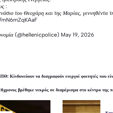
υς :
άσιο του Θεοχάρη και της Μαρίας, γεννηθέντα τ
om/mN6mZqKAaF
υνομία (@hellenicpolice)
May 19, 2026
ΠΘ: Κίνδυνεύουν να διαγραφούν ενεργοί φοιτητές που είν
6χρονος βρέθηκε νεκρός σε διαμέρισμα στο κέντρο της π
Κου