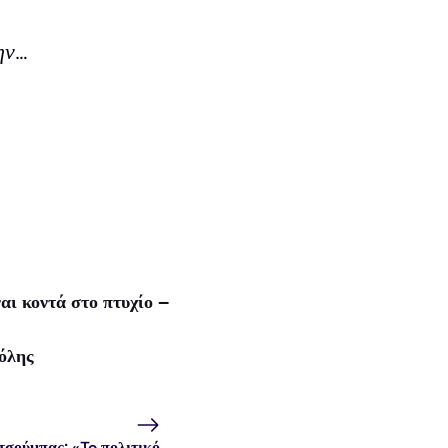
ην…
αι κοντά στο πτυχίο –
όλης
τσούμπας: «To πολιτικό