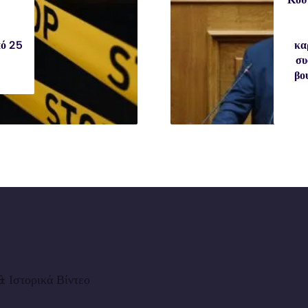
πό 25
κα
συ
βο
 Ιστορικά Βίντεο