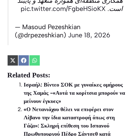
همکاری منطقه‌ای همواره متعهد و پایبند
pic.twitter.com/FgbeHSioKX
است.
— Masoud Pezeshkian
(@drpezeshkian)
June 18, 2026
Share
Share
Share
on
on
on
X
Facebook
WhatsApp
Related Posts:
(Twitter)
Ισραήλ: Βίντεο ΣΟΚ με γυναίκες ομήρους
της Χαμάς -«Αυτά τα κορίτσια μπορούν να
μείνουν έγκυες»
«Ο Νετανιάχου θέλει να επιφέρει στον
Λίβανο την ίδια καταστροφή όπως στη
Γάζα»: Σκληρή επίθεση του Ισπανού
Πρωθυπουργού Πέδρο Σάντσεθ κατά