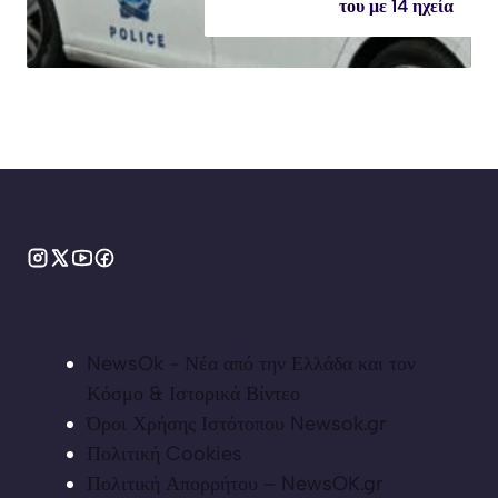
του με 14 ηχεία
NewsOk - Νέα από την Ελλάδα και τον
Κόσμο & Ιστορικά Βίντεο
Όροι Χρήσης Ιστότοπου Newsok.gr
Πολιτική Cookies
Πολιτική Απορρήτου – NewsOK.gr