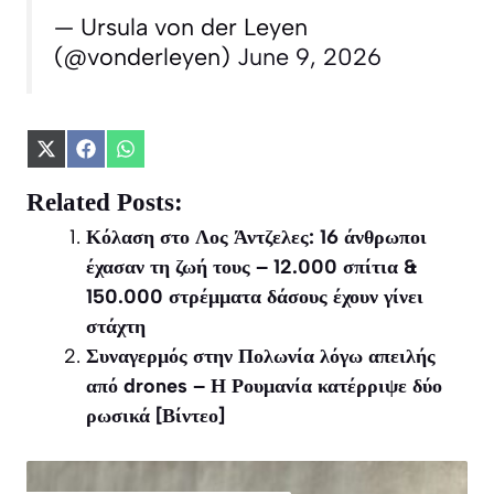
— Ursula von der Leyen
(@vonderleyen)
June 9, 2026
Share
Share
Share
on
on
on
X
Facebook
WhatsApp
Related Posts:
(Twitter)
Κόλαση στο Λος Άντζελες: 16 άνθρωποι
έχασαν τη ζωή τους – 12.000 σπίτια &
150.000 στρέμματα δάσους έχουν γίνει
στάχτη
Συναγερμός στην Πολωνία λόγω απειλής
από drones – Η Ρουμανία κατέρριψε δύο
ρωσικά [Βίντεο]