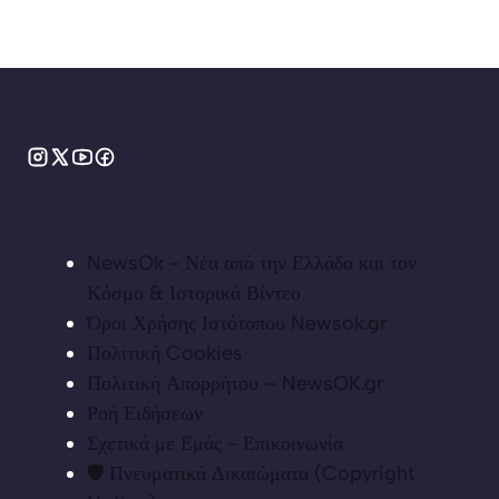
NewsOk - Νέα από την Ελλάδα και τον
Κόσμο & Ιστορικά Βίντεο
Όροι Χρήσης Ιστότοπου Newsok.gr
Πολιτική Cookies
Πολιτική Απορρήτου – NewsOK.gr
Ροή Ειδήσεων
Σχετικά με Εμάς - Επικοινωνία
🛡️ Πνευματικά Δικαιώματα (Copyright