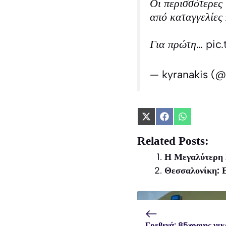
Οι περισσότερες
από καταγγελίες 
Για πρώτη…
pic
— kyranakis (@
Share
Share
Share
on
on
on
X
Facebook
WhatsApp
Related Posts:
(Twitter)
Η Μεγαλύτερη 
Θεσσαλονίκη: Ε
Γρεβενά: 85χρονος νεκ