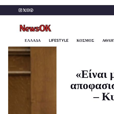
Μετάβαση
σε
περιεχόμενο
ΕΛΛΑΔΑ
LIFESTYLE
ΚΟΣΜΟΣ
ΑΘΛΗ
«Είναι 
αποφασισ
– Κ