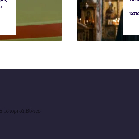
τι
κατα
 Ιστορικά Βίντεο