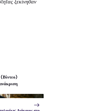
ότητας ξεκίνησαν
(Βίντεο)
οανάκριση
αλονίκη: Διάκονος στο