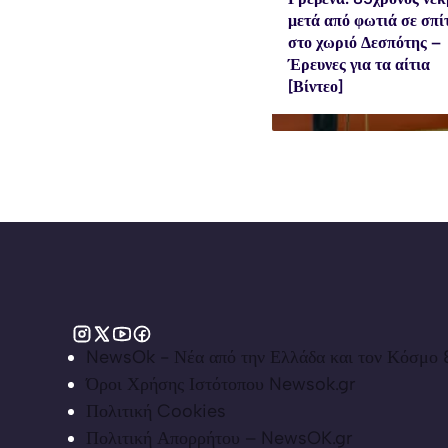
μετά από φωτιά σε σπί
στο χωριό Δεσπότης –
Έρευνες για τα αίτια
[Βίντεο]
NewsOk - Νέα από την Ελλάδα και τον Κόσμο &
Όροι Χρήσης Ιστότοπου Newsok.gr
Πολιτική Cookies
Πολιτική Απορρήτου – NewsOK.gr