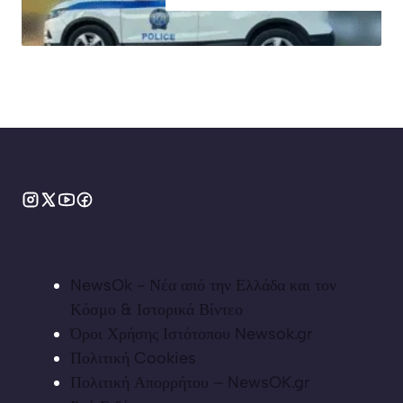
NewsOk - Νέα από την Ελλάδα και τον
Κόσμο & Ιστορικά Βίντεο
Όροι Χρήσης Ιστότοπου Newsok.gr
Πολιτική Cookies
Πολιτική Απορρήτου – NewsOK.gr