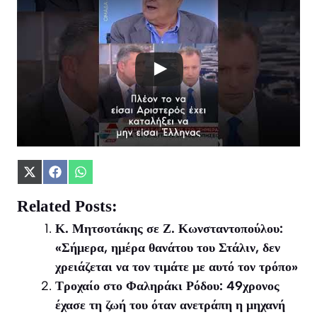
Share
Share
Share
on
on
on
X
Facebook
WhatsApp
Related Posts:
(Twitter)
Κ. Μητσοτάκης σε Ζ. Κωνσταντοπούλου:
«Σήμερα, ημέρα θανάτου του Στάλιν, δεν
χρειάζεται να τον τιμάτε με αυτό τον τρόπο»
Τροχαίο στο Φαληράκι Ρόδου: 49χρονος
έχασε τη ζωή του όταν ανετράπη η μηχανή