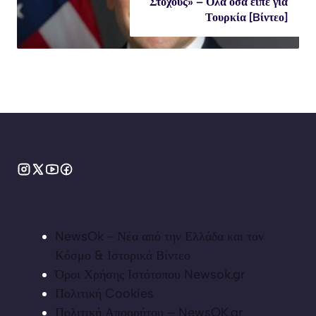
Στόχους» – Όλα όσα είπε για
Τουρκία [Bίντεο]
NewsOk - Νέα από την Ελλάδα και τον
Κόσμο & Ιστορικά Βίντεο
Όροι Χρήσης Ιστότοπου Newsok.gr
Πολιτική Cookies
Πολιτική Απορρήτου – NewsOK.gr