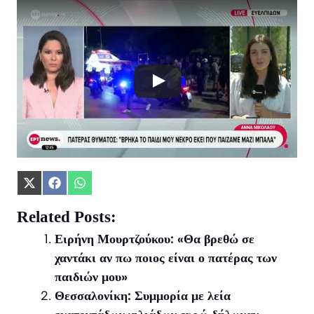
Share
Share
Share
on
on
on
X
Facebook
WhatsApp
Related Posts:
(Twitter)
Ειρήνη Μουρτζούκου: «Θα βρεθώ σε
χαντάκι αν πω ποιος είναι ο πατέρας των
παιδιών μου»
Θεσσαλονίκη: Συμμορία με λεία