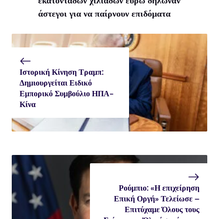
εκατοντάδων χιλιάδων ευρώ δήλωναν
άστεγοι για να παίρνουν επιδόματα
Ιστορική Κίνηση Τραμπ:
Δημιουργείται Ειδικό
Εμπορικό Συμβούλιο ΗΠΑ-
Κίνα
Ρούμπιο: «Η επιχείρηση
Επική Οργή» Τελείωσε –
Επιτύχαμε Όλους τους