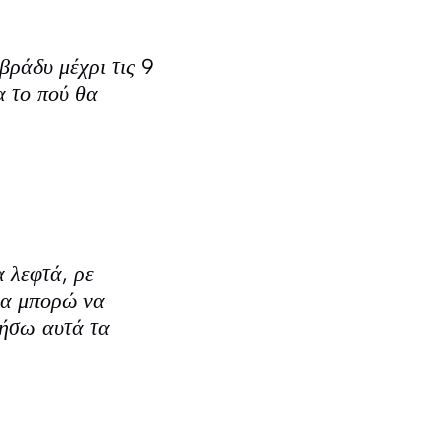
ράδυ μέχρι τις 9
α το πού θα
 λεφτά, ρε
να μπορώ να
ζήσω αυτά τα