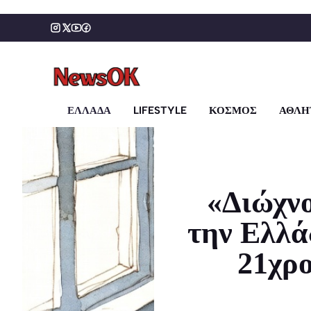
Μετάβαση
σε
περιεχόμενο
ΕΛΛΑΔΑ
LIFESTYLE
ΚΟΣΜΟΣ
ΑΘΛΗ
«Διώχνο
την Ελλά
21χρο