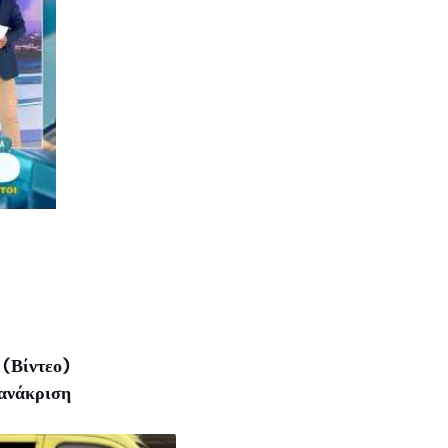
(Βίντεο)
οανάκριση