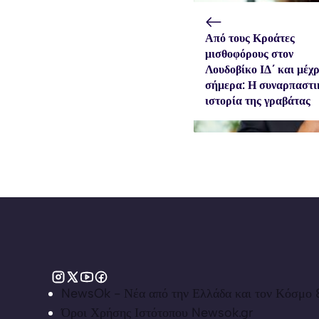
Από τους Κροάτες
μισθοφόρους στον
Λουδοβίκο ΙΔ΄ και μέχρ
σήμερα: Η συναρπαστι
ιστορία της γραβάτας
NewsOk - Νέα από την Ελλάδα και τον Κόσμο &
Όροι Χρήσης Ιστότοπου Newsok.gr