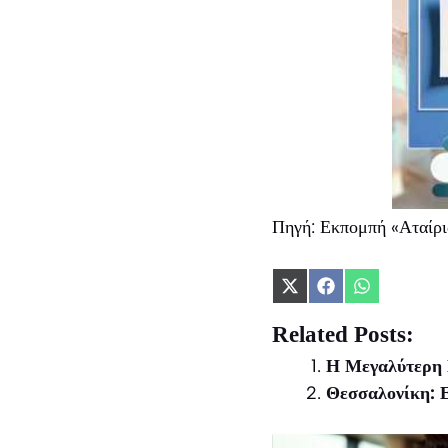
Πηγή: Εκπομπή «Αταίρι
Share
Share
Share
on
on
on
X
Facebook
WhatsApp
Related Posts:
(Twitter)
Η Μεγαλύτερη 
Θεσσαλονίκη: Ε