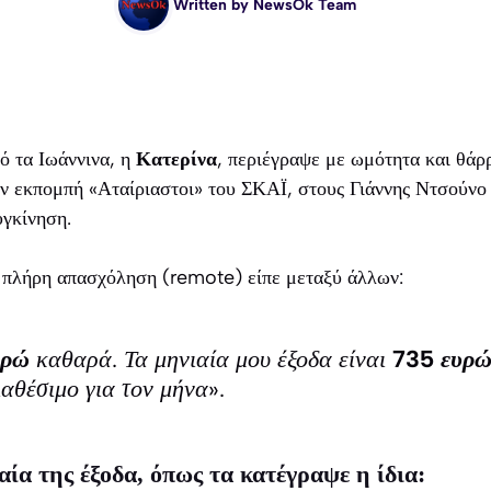
Written by
NewsOk Team
ό τα Ιωάννινα, η
Κατερίνα
, περιέγραψε με ωμότητα και θάρ
ην εκπομπή «Αταίριαστοι» του ΣΚΑΪ, στους Γιάννης Ντσούν
γκίνηση.
 πλήρη απασχόληση (remote) είπε μεταξύ άλλων:
υρώ
καθαρά. Τα μηνιαία μου έξοδα είναι
735 ευρ
αθέσιμο για τον μήνα».
αία της έξοδα, όπως τα κατέγραψε η ίδια: