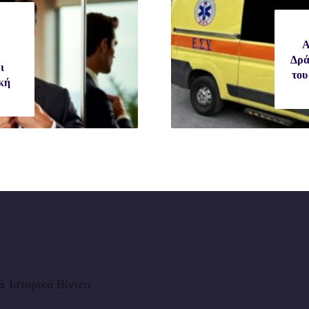
Α
Δρά
ι
του
κή
 Ιστορικά Βίντεο