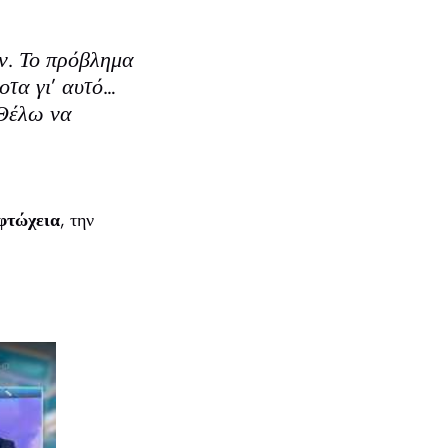
υν. Το πρόβλημα
οτα γι’ αυτό…
 Θέλω να
φτώχεια
, την