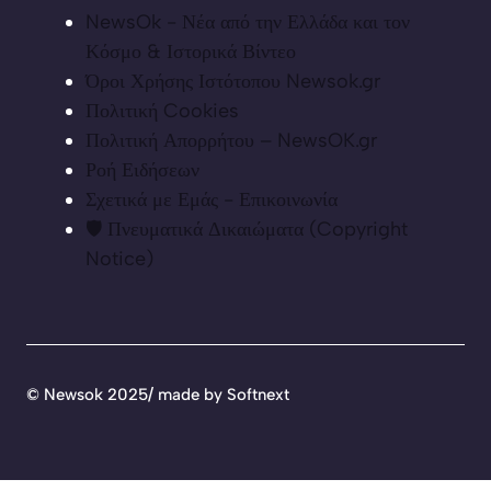
NewsOk - Νέα από την Ελλάδα και τον
Κόσμο & Ιστορικά Βίντεο
Όροι Χρήσης Ιστότοπου Newsok.gr
Πολιτική Cookies
Πολιτική Απορρήτου – NewsOK.gr
Ροή Ειδήσεων
Σχετικά με Εμάς - Επικοινωνία
🛡️ Πνευματικά Δικαιώματα (Copyright
Notice)
©
Newsok 2025/ made by
Softnext