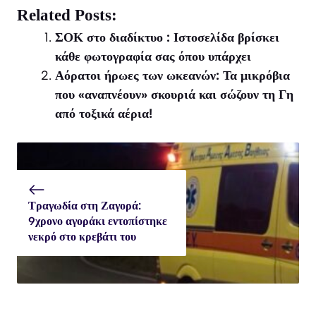
X
Facebook
WhatsApp
Related Posts:
(Twitter)
ΣΟΚ στο διαδίκτυο : Ιστοσελίδα βρίσκει
κάθε φωτογραφία σας όπου υπάρχει
Αόρατοι ήρωες των ωκεανών: Τα μικρόβια
που «αναπνέουν» σκουριά και σώζουν τη Γη
από τοξικά αέρια!
Τραγωδία στη Ζαγορά:
9χρονο αγοράκι εντοπίστηκε
νεκρό στο κρεβάτι του