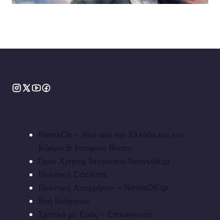
NewsOk - Νέα από την Ελλάδα και τον
Κόσμο & Ιστορικά Βίντεο
Όροι Χρήσης Ιστότοπου Newsok.gr
Πολιτική Cookies
Πολιτική Απορρήτου – NewsOK.gr
Ροή Ειδήσεων
Σχετικά με Εμάς - Επικοινωνία