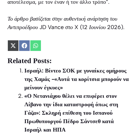
αποτέλεσμα, με τον έναν ή τον άλλο τρόπο”.
Το άρθρο βασίζεται στην αυθεντική ανάρτηση του
Αντιπροέδρου JD Vance στο X (12 Ιουνίου 2026).
Share
Share
Share
on
on
on
X
Facebook
WhatsApp
Related Posts:
(Twitter)
Ισραήλ: Βίντεο ΣΟΚ με γυναίκες ομήρους
της Χαμάς -«Αυτά τα κορίτσια μπορούν να
μείνουν έγκυες»
«Ο Νετανιάχου θέλει να επιφέρει στον
Λίβανο την ίδια καταστροφή όπως στη
Γάζα»: Σκληρή επίθεση του Ισπανού
Πρωθυπουργού Πέδρο Σάντσεθ κατά
Ισραήλ και ΗΠΑ