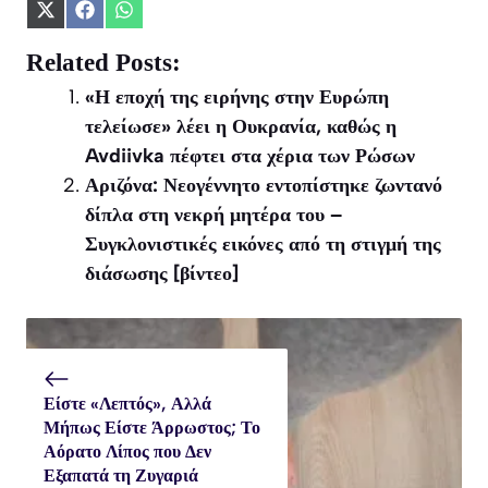
Share
Share
Share
on
on
on
X
Facebook
WhatsApp
Related Posts:
(Twitter)
«Η εποχή της ειρήνης στην Ευρώπη
τελείωσε» λέει η Ουκρανία, καθώς η
Avdiivka πέφτει στα χέρια των Ρώσων
Αριζόνα: Νεογέννητο εντοπίστηκε ζωντανό
δίπλα στη νεκρή μητέρα του –
Συγκλονιστικές εικόνες από τη στιγμή της
διάσωσης [βίντεο]
Είστε «Λεπτός», Αλλά
Μήπως Είστε Άρρωστος; Το
Αόρατο Λίπος που Δεν
Εξαπατά τη Ζυγαριά