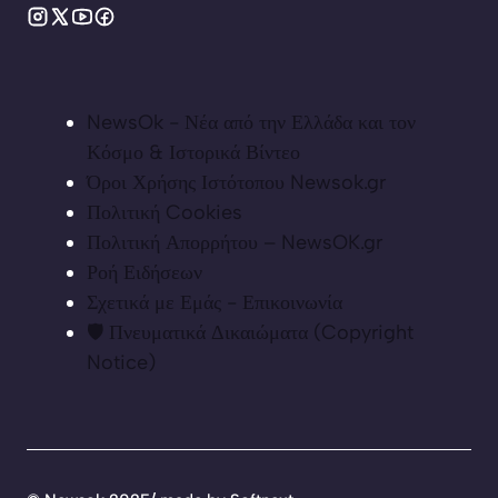
NewsOk - Νέα από την Ελλάδα και τον
Κόσμο & Ιστορικά Βίντεο
Όροι Χρήσης Ιστότοπου Newsok.gr
Πολιτική Cookies
Πολιτική Απορρήτου – NewsOK.gr
Ροή Ειδήσεων
Σχετικά με Εμάς - Επικοινωνία
🛡️ Πνευματικά Δικαιώματα (Copyright
Notice)