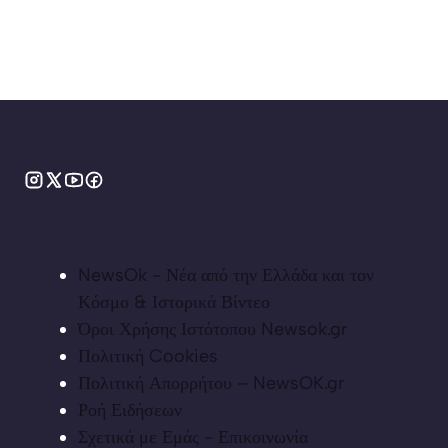
NewsOk - Νέα από την Ελλάδα και τον
Κόσμο & Ιστορικά Βίντεο
Όροι Χρήσης Ιστότοπου Newsok.gr
Πολιτική Cookies
Πολιτική Απορρήτου – NewsOK.gr
Ροή Ειδήσεων
Σχετικά με Εμάς - Επικοινωνία