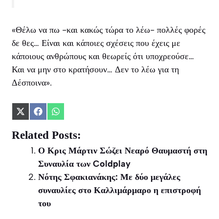
«Θέλω να πω -και κακώς τώρα το λέω- πολλές φορές
δε θες… Είναι και κάποιες σχέσεις που έχεις με
κάποιους ανθρώπους και θεωρείς ότι υποχρεούσε…
Και να μην στο κρατήσουν… Δεν το λέω για τη
Δέσποινα».
Share
Share
Share
on
on
on
X
Facebook
WhatsApp
Related Posts:
(Twitter)
Ο Κρις Μάρτιν Σώζει Νεαρό Θαυμαστή στη
Συναυλία των Coldplay
Νότης Σφακιανάκης: Με δύο μεγάλες
συναυλίες στο Καλλιμάρμαρο η επιστροφή
του