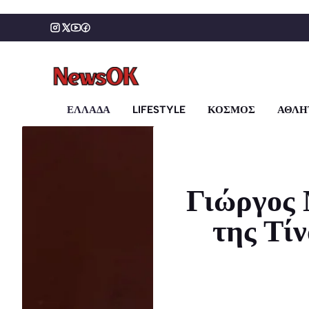
Μετάβαση
σε
περιεχόμενο
ΕΛΛΑΔΑ
LIFESTYLE
ΚΟΣΜΟΣ
ΑΘΛΗ
Γιώργος 
της Τί