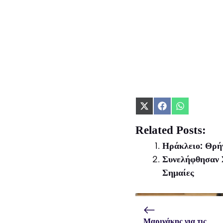
Share
Share
Share
on
on
on
X
Facebook
WhatsApp
Related Posts:
(Twitter)
Ηράκλειο: Θρήν
Συνελήφθησαν 
Σημαίες
Μαρινάκης για τις