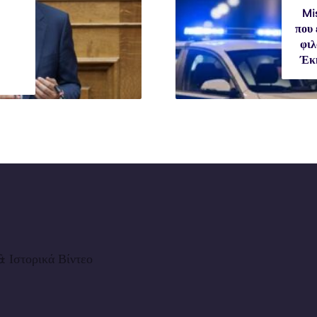
Mi
που 
φιλ
Έκκ
 Ιστορικά Βίντεο