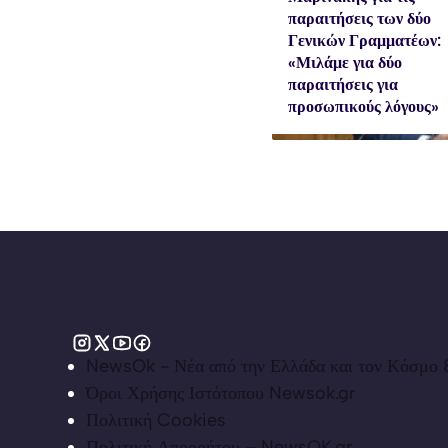
παραιτήσεις των δύο
Γενικών Γραμματέων:
«Μιλάμε για δύο
παραιτήσεις για
προσωπικούς λόγους»
NewsOk - Νέα από την Ελλάδα και τον Κόσμο &
Όροι Χρήσης Ιστότοπου Newsok.gr
Πολιτική Cookies
Πολιτική Απορρήτου – NewsOK.gr