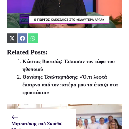
Share
Share
Share
on
on
on
X
Facebook
WhatsApp
Related Posts:
(Twitter)
Κώστας Βουτσάς: Έσπασαν τον τάφο του
ηθοποιού
Θανάσης Τσαλταμπάσης: «Ό,τι λεφτά
έπαιρνα από τον πατέρα μου τα έπαιζα στα
φρουτάκια»
Μητσοτάκης από Σκιάθο: