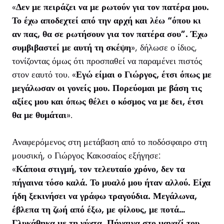
«
Δεν με πειράζει να με ρωτούν για τον πατέρα μου.
Το έχω αποδεχτεί από την αρχή και λέω “όπου κι
αν πας, θα σε ρωτήσουν για τον πατέρα σου”. Έχω
συμβιβαστεί με αυτή τη σκέψη
», δήλωσε ο ίδιος,
τονίζοντας όμως ότι προσπαθεί να παραμένει πιστός
στον εαυτό του. «
Εγώ είμαι ο Γιώργος, έτσι όπως με
μεγάλωσαν οι γονείς μου. Πορεύομαι με βάση τις
αξίες μου και όπως θέλει ο κόσμος να με δει, έτσι
θα με θυμάται
».
Αναφερόμενος στη μετάβαση από το ποδόσφαιρο στη
μουσική, ο Γιώργος Κακοσαίος εξήγησε:
«
Κάποια στιγμή, τον τελευταίο χρόνο, δεν τα
πήγαινα τόσο καλά. Το μυαλό μου ήταν αλλού. Είχα
ήδη ξεκινήσει να γράφω τραγούδια. Μεγάλωνα,
έβλεπα τη ζωή από έξω, με φίλους, με ποτά…
Γλυκάθηκα με τη νύχτα. Πήγαινα στο μαγαζί του