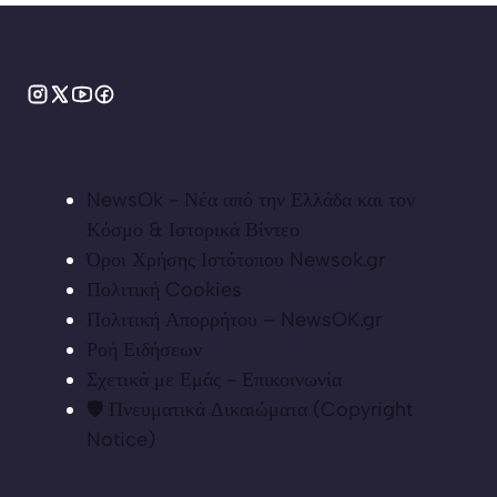
NewsOk - Νέα από την Ελλάδα και τον
Κόσμο & Ιστορικά Βίντεο
Όροι Χρήσης Ιστότοπου Newsok.gr
Πολιτική Cookies
Πολιτική Απορρήτου – NewsOK.gr
Ροή Ειδήσεων
Σχετικά με Εμάς - Επικοινωνία
🛡️ Πνευματικά Δικαιώματα (Copyright
Notice)