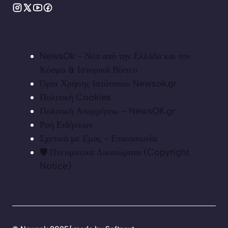
NewsOk - Νέα από την Ελλάδα και τον
Κόσμο & Ιστορικά Βίντεο
Όροι Χρήσης Ιστότοπου Newsok.gr
Πολιτική Cookies
Πολιτική Απορρήτου – NewsOK.gr
Ροή Ειδήσεων
Σχετικά με Εμάς - Επικοινωνία
🛡️ Πνευματικά Δικαιώματα (Copyright
Notice)