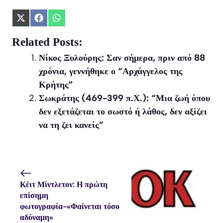
Share
Share
Share
on
on
on
X
Facebook
WhatsApp
Related Posts:
(Twitter)
Νίκος Ξυλούρης: Σαν σήμερα, πριν από 88
χρόνια, γεννήθηκε ο “Αρχάγγελος της
Κρήτης”
Σωκράτης (469-399 π.Χ.): “Μια ζωή όπου
δεν εξετάζεται το σωστό ή λάθος, δεν αξίζει
να τη ζει κανείς”
Κέιτ Μίντλετον: Η πρώτη
επίσημη
φωτογραφία-«Φαίνεται τόσο
αδύναμη»