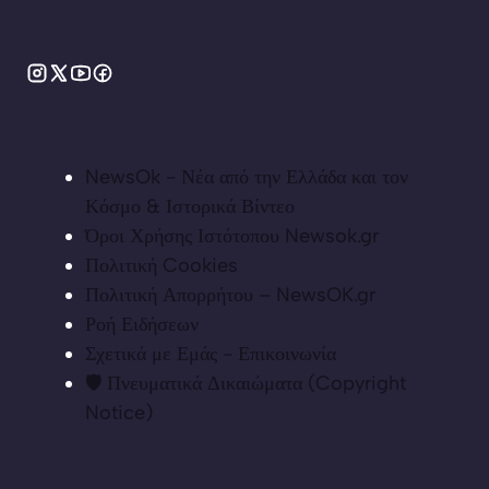
NewsOk - Νέα από την Ελλάδα και τον
Κόσμο & Ιστορικά Βίντεο
Όροι Χρήσης Ιστότοπου Newsok.gr
Πολιτική Cookies
Πολιτική Απορρήτου – NewsOK.gr
Ροή Ειδήσεων
Σχετικά με Εμάς - Επικοινωνία
🛡️ Πνευματικά Δικαιώματα (Copyright
Notice)