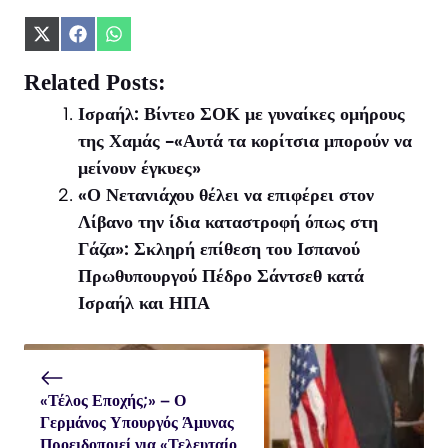
Share
Share
Share
on
on
on
X
Facebook
WhatsApp
Related Posts:
(Twitter)
Ισραήλ: Βίντεο ΣΟΚ με γυναίκες ομήρους
της Χαμάς -«Αυτά τα κορίτσια μπορούν να
μείνουν έγκυες»
«Ο Νετανιάχου θέλει να επιφέρει στον
Λίβανο την ίδια καταστροφή όπως στη
Γάζα»: Σκληρή επίθεση του Ισπανού
Πρωθυπουργού Πέδρο Σάντσεθ κατά
Ισραήλ και ΗΠΑ
«Τέλος Εποχής;» – Ο
Γερμάνος Υπουργός Άμυνας
Προειδοποιεί για «Τελευταίο