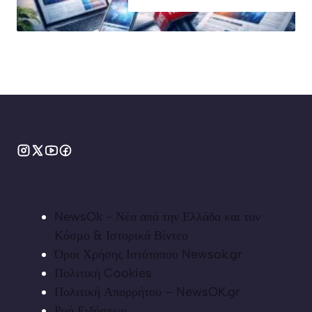
NewsOk - Νέα από την Ελλάδα και τον
Κόσμο & Ιστορικά Βίντεο
Όροι Χρήσης Ιστότοπου Newsok.gr
Πολιτική Cookies
Πολιτική Απορρήτου – NewsOK.gr
Ροή Ειδήσεων