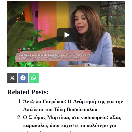
Share
Share
Share
on
on
on
X
Facebook
WhatsApp
Related Posts:
(Twitter)
Άντζελα Γκερέκου: Η Ανάρτησή της για την
Απώλεια του Τόλη Βοσκόπουλου
Ο Σπύρος Μαρτίκας στο νοσοκομείο: «Σας
παρακαλώ, όσοι εύχεστε το καλύτερο για