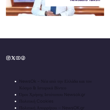
NewsOk - Νέα από την Ελλάδα και τον
Κόσμο & Ιστορικά Βίντεο
Όροι Χρήσης Ιστότοπου Newsok.gr
Πολιτική Cookies
Πολιτική Απορρήτου – NewsOK.gr