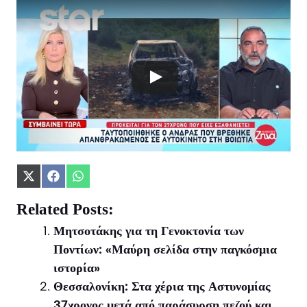
Share
Share
Share
on
on
on
X
Facebook
WhatsApp
Related Posts:
(Twitter)
Μητσοτάκης για τη Γενοκτονία των
Ποντίων: «Μαύρη σελίδα στην παγκόσμια
ιστορία»
Θεσσαλονίκη: Στα χέρια της Αστυνομίας
37χρονος μετά από παράσυρση πεζού και