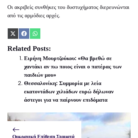
Οι ακριβείς συνθήκες του δυστυχήματος διερευνώνται
από τις αρμόδιες αρχές.
Share
Share
Share
on
on
on
X
Facebook
WhatsApp
Related Posts:
(Twitter)
Ειρήνη Μουρτζούκου: «Θα βρεθώ σε
χαντάκι αν πω ποιος είναι ο πατέρας των
παιδιών μου»
Θεσσαλονίκη: Συμμορία με λεία
εκατοντάδων χιλιάδων ευρώ δήλωναν
άστεγοι για να παίρνουν επιδόματα
Ουκρανική Επίθεση Σταματά