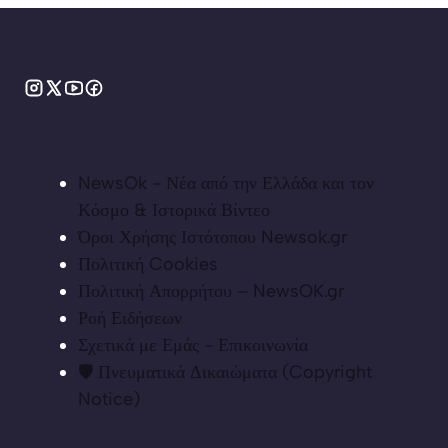
NewsOk - Νέα από την Ελλάδα και τον
Κόσμο & Ιστορικά Βίντεο
Όροι Χρήσης Ιστότοπου Newsok.gr
Πολιτική Cookies
Πολιτική Απορρήτου – NewsOK.gr
Ροή Ειδήσεων
Σχετικά με Εμάς - Επικοινωνία
🛡️ Πνευματικά Δικαιώματα (Copyright
Notice)