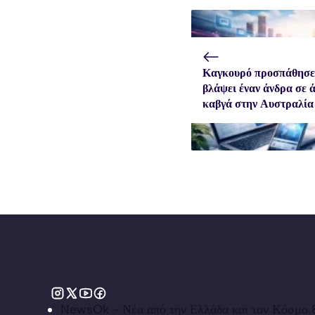
Καγκουρό προσπάθησε
βλάψει έναν άνδρα σε 
καβγά στην Αυστραλία
NewsOk - Νέα από την Ελλάδα και τον Κόσμο &