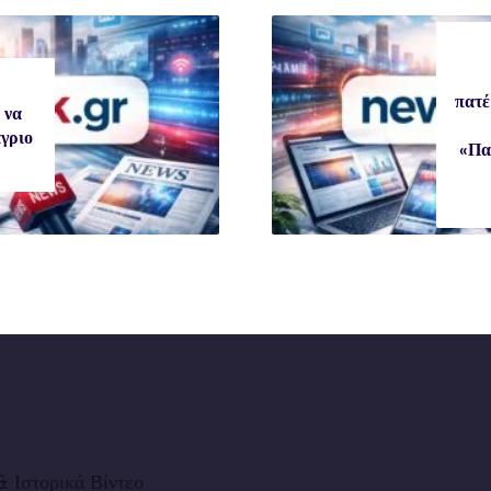
πατέ
 να
άγριο
«Πα
 Ιστορικά Βίντεο