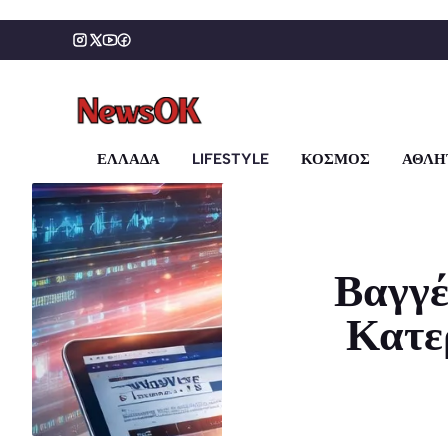
Μετάβαση
σε
περιεχόμενο
ΕΛΛΑΔΑ
LIFESTYLE
ΚΟΣΜΟΣ
ΑΘΛΗ
Βαγγέ
Κατε