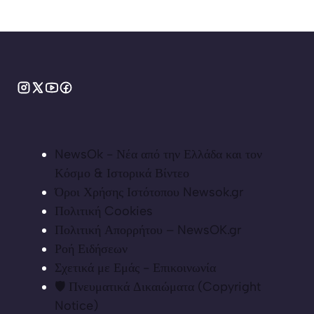
NewsOk - Νέα από την Ελλάδα και τον
Κόσμο & Ιστορικά Βίντεο
Όροι Χρήσης Ιστότοπου Newsok.gr
Πολιτική Cookies
Πολιτική Απορρήτου – NewsOK.gr
Ροή Ειδήσεων
Σχετικά με Εμάς - Επικοινωνία
🛡️ Πνευματικά Δικαιώματα (Copyright
Notice)