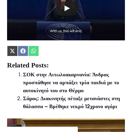
Share
Share
Share
on
on
on
X
Facebook
WhatsApp
Related Posts:
(Twitter)
ΣΟΚ στην Αιτωλοακαρνανία: Άνδρας
προσπάθησε να αρπάξει τρία παιδιά με το
αυτοκίνητό του στο Θέρμο
Σάμος: Διακινητής πέταξε μετανάστες στη
θάλασσα – Βρέθηκε νεκρό 12χρονο αγόρι