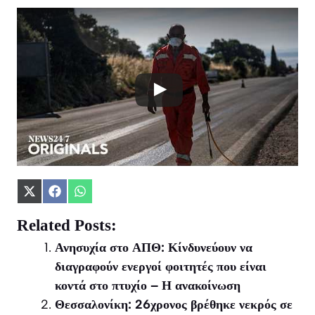
Share
Share
Share
on
on
on
X
Facebook
WhatsApp
Related Posts:
(Twitter)
Ανησυχία στο ΑΠΘ: Κίνδυνεύουν να
διαγραφούν ενεργοί φοιτητές που είναι
κοντά στο πτυχίο – Η ανακοίνωση
Θεσσαλονίκη: 26χρονος βρέθηκε νεκρός σε