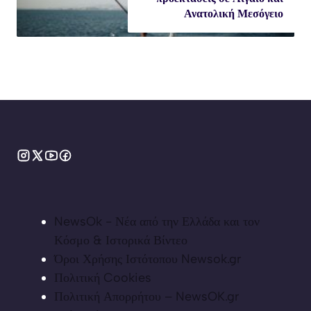
Ανατολική Μεσόγειο
NewsOk - Νέα από την Ελλάδα και τον
Κόσμο & Ιστορικά Βίντεο
Όροι Χρήσης Ιστότοπου Newsok.gr
Πολιτική Cookies
Πολιτική Απορρήτου – NewsOK.gr