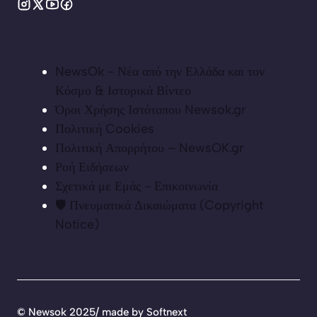
NewsOk - Νέα από την Ελλάδα και τον
Κόσμο & Ιστορικά Βίντεο
Όροι Χρήσης Ιστότοπου Newsok.gr
Πολιτική Cookies
Πολιτική Απορρήτου – NewsOK.gr
Ροή Ειδήσεων
Σχετικά με Εμάς - Επικοινωνία
🛡️ Πνευματικά Δικαιώματα (Copyright
Notice)
©
Newsok 2025/ made by
Softnext