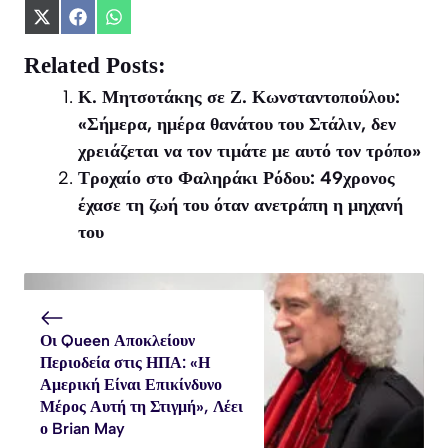
Share
Share
Share
on
on
on
X
Facebook
WhatsApp
Related Posts:
(Twitter)
Κ. Μητσοτάκης σε Ζ. Κωνσταντοπούλου:
«Σήμερα, ημέρα θανάτου του Στάλιν, δεν
χρειάζεται να τον τιμάτε με αυτό τον τρόπο»
Τροχαίο στο Φαληράκι Ρόδου: 49χρονος
έχασε τη ζωή του όταν ανετράπη η μηχανή
του
Οι Queen Αποκλείουν
Περιοδεία στις ΗΠΑ: «Η
Αμερική Είναι Επικίνδυνο
Μέρος Αυτή τη Στιγμή», Λέει
ο Brian May