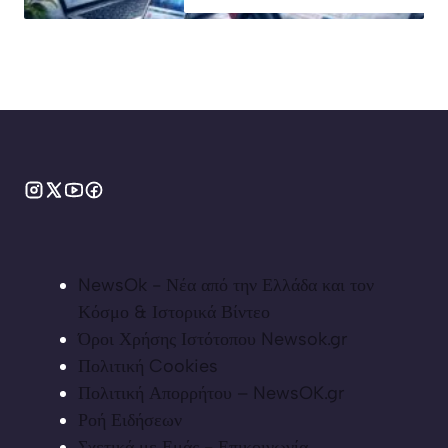
NewsOk - Νέα από την Ελλάδα και τον
Κόσμο & Ιστορικά Βίντεο
Όροι Χρήσης Ιστότοπου Newsok.gr
Πολιτική Cookies
Πολιτική Απορρήτου – NewsOK.gr
Ροή Ειδήσεων
Σχετικά με Εμάς - Επικοινωνία