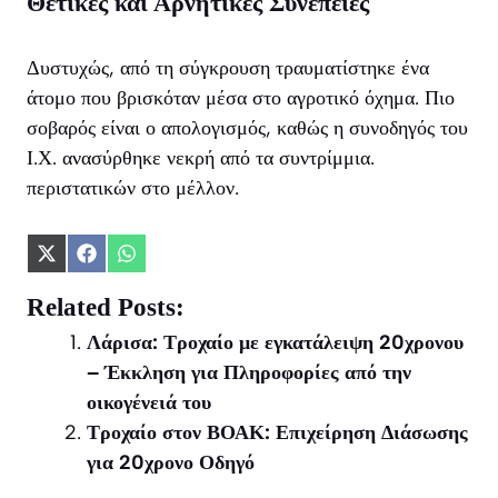
Θετικές και Αρνητικές Συνέπειες
Δυστυχώς, από τη σύγκρουση τραυματίστηκε ένα
άτομο που βρισκόταν μέσα στο αγροτικό όχημα. Πιο
σοβαρός είναι ο απολογισμός, καθώς η συνοδηγός του
Ι.Χ. ανασύρθηκε νεκρή από τα συντρίμμια.
περιστατικών στο μέλλον.
Share
Share
Share
on
on
on
X
Facebook
WhatsApp
Related Posts:
(Twitter)
Λάρισα: Τροχαίο με εγκατάλειψη 20χρονου
– Έκκληση για Πληροφορίες από την
οικογένειά του
Τροχαίο στον ΒΟΑΚ: Επιχείρηση Διάσωσης
για 20χρονο Οδηγό