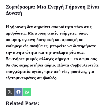
Συμπέρασμα: Μια Ενεργή Γήρανση Είναι
Δυνατή
Η γήρανση δεν σημαίνει απαραίτητα πόνο στις
αρθρώσεις. Με προληπτικές ενέργειες, όπως
άσκηση, υγιεινή διατροφή και προσοχή σε
καθημερινές συνήθειες, μπορείτε να διατηρήσετε
την κινητικότητα και την ανεξαρτησία σας.
Ξεκινήστε μικρές αλλαγές σήμερα – το σώμα σας
θα σας ευχαριστήσει αύριο. Πάντα συμβουλευτείτε
επαγγελματία υγείας πριν από νέες ρουτίνες, για
εξατομικευμένες συμβουλές.
Share
Share
Share
on
on
on
X
Facebook
WhatsApp
Related Posts: