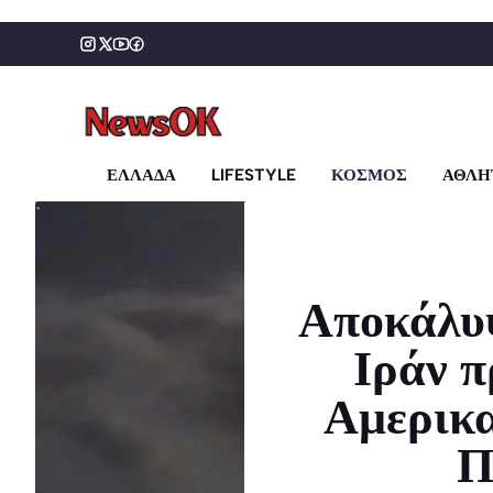
Μετάβαση
σε
περιεχόμενο
ΕΛΛΑΔΑ
LIFESTYLE
ΚΟΣΜΟΣ
ΑΘΛΗ
Αποκάλυ
Ιράν π
Αμερικα
Π