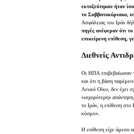
εκτοξεύτηκαν ήταν ίσο
το Σαββατοκύριακο, υ
Ασφάλειας του Ιράν δήλ
πηγές ανέφεραν ότι το
επικείμενη επίθεση, γ
Διεθνείς Αντιδ
Οι ΗΠΑ επιβεβαίωσαν τ
και ότι η βάση παρέμει
Λευκό Οίκο, δεν έχει σ
«ισχυρότερη» απάντηση 
το Ιράν, η επίθεση στο
κόσμο».
Η επίθεση είχε άμεσο α