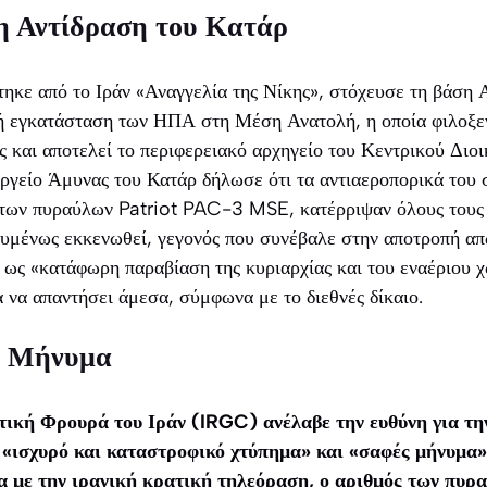
 η Αντίδραση του Κατάρ
ηκε από το Ιράν «Αναγγελία της Νίκης», στόχευσε τη βάση Α
ή εγκατάσταση των ΗΠΑ στη Μέση Ανατολή, η οποία φιλοξε
ς και αποτελεί το περιφερειακό αρχηγείο του Κεντρικού Δι
ίο Άμυνας του Κατάρ δήλωσε ότι τα αντιαεροπορικά του 
ων πυραύλων Patriot PAC-3 MSE, κατέρριψαν όλους τους 
ουμένως εκκενωθεί, γεγονός που συνέβαλε στην αποτροπή α
 ως «κατάφωρη παραβίαση της κυριαρχίας και του εναέριου 
α να απαντήσει άμεσα, σύμφωνα με το διεθνές δίκαιο.
ει Μήνυμα
ική Φρουρά του Ιράν (IRGC) ανέλαβε την ευθύνη για την
 «ισχυρό και καταστροφικό χτύπημα» και «σαφές μήνυμα»
 με την ιρανική κρατική τηλεόραση, ο αριθμός των πυρ