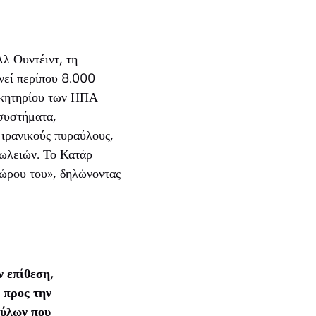
λ Ουντέιντ, τη
νεί περίπου 8.000
οικητηρίου των ΗΠΑ
συστήματα,
ιρανικούς πυραύλους,
πωλειών. Το Κατάρ
χώρου του», δηλώνοντας
 επίθεση,
 προς την
αύλων που