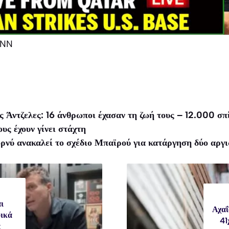
CNN
 Άντζελες: 16 άνθρωποι έχασαν τη ζωή τους – 12.000 σπ
υς έχουν γίνει στάχτη
ρνύ ανακαλεί το σχέδιο Μπαϊρού για κατάργηση δύο αργ
ι
Αχαΐ
φικά
41
α