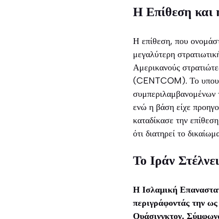
Η Επίθεση και
Η επίθεση, που ονομάστ
μεγαλύτερη στρατιωτικ
Αμερικανούς στρατιώτε
(CENTCOM). Το υπουργε
συμπεριλαμβανομένων τ
ενώ η βάση είχε προηγ
καταδίκασε την επίθεση
ότι διατηρεί το δικαίωμ
Το Ιράν Στέλν
Η Ισλαμική Επαναστατ
περιγράφοντάς την ως
Ουάσινγκτον. Σύμφωνα