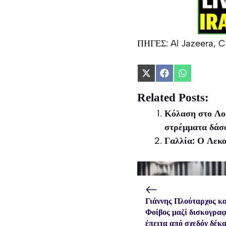
ΠΗΓΕΣ: Al Jazeera, 
Share
Share
Share
on
on
on
X
Facebook
WhatsApp
Related Posts:
(Twitter)
Κόλαση στο Λος
στρέμματα δάσο
Γαλλία: Ο Λεκο
Γιάννης Πλούταρχος κα
Φοίβος μαζί δισκογρα
έπειτα από σχεδόν δέκ