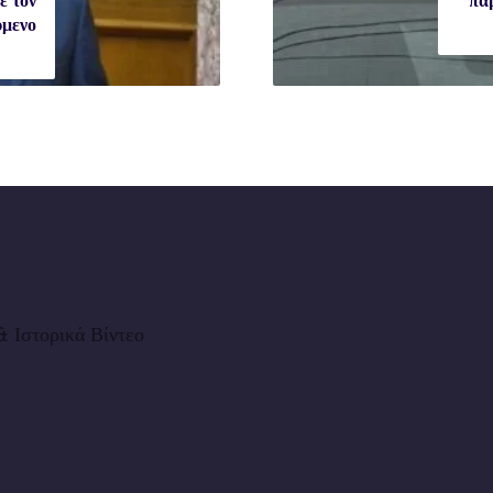
ε τον
πα
μενο
 Ιστορικά Βίντεο