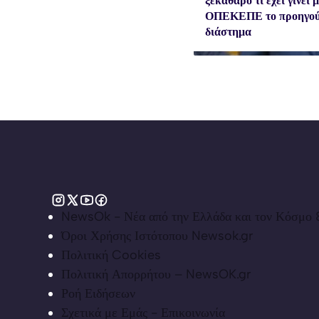
ξεκάθαρο τι έχει γίνει μ
ΟΠΕΚΕΠΕ το προηγού
διάστημα
NewsOk - Νέα από την Ελλάδα και τον Κόσμο &
Όροι Χρήσης Ιστότοπου Newsok.gr
Πολιτική Cookies
Πολιτική Απορρήτου – NewsOK.gr
Ροή Ειδήσεων
Σχετικά με Εμάς - Επικοινωνία