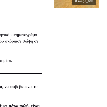
#image_title
ληνικό κινηματογράφο
του σκόρπισε θλίψη σε
σημέρι.
να
, να επιβεβαιώνει το
ίψει πάρα πολύ, είναι