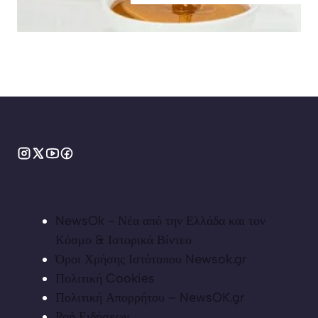
NewsOk - Νέα από την Ελλάδα και τον
Κόσμο & Ιστορικά Βίντεο
Όροι Χρήσης Ιστότοπου Newsok.gr
Πολιτική Cookies
Πολιτική Απορρήτου – NewsOK.gr
Ροή Ειδήσεων