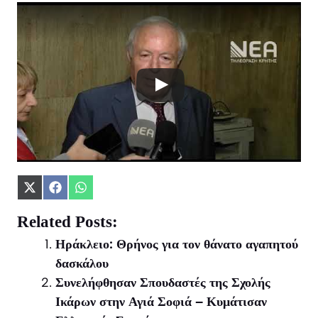
Share
Share
Share
on
on
on
X
Facebook
WhatsApp
Related Posts:
(Twitter)
Ηράκλειο: Θρήνος για τον θάνατο αγαπητού
δασκάλου
Συνελήφθησαν Σπουδαστές της Σχολής
Ικάρων στην Αγιά Σοφιά – Κυμάτισαν