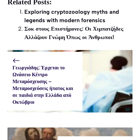
X
Facebook
WhatsApp
Related Posts:
(Twitter)
Exploring cryptozoology myths and
legends with modern forensics
Σοκ στους Επιστήμονες: Οι Χιμπατζήδες
Αλλάζουν Γνώμη Όπως οι Άνθρωποι!
Γεωργιάδης: Έρχεται το
Ωνάσειο Κέντρο
Μεταμόσχευσης –
Μεταμοσχεύσεις ήπατος και
σε παιδιά στην Ελλάδα από
Οκτώβριο