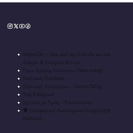
NewsOk - Νέα από την Ελλάδα και τον
Κόσμο & Ιστορικά Βίντεο
Όροι Χρήσης Ιστότοπου Newsok.gr
Πολιτική Cookies
Πολιτική Απορρήτου – NewsOK.gr
Ροή Ειδήσεων
Σχετικά με Εμάς - Επικοινωνία
🛡️ Πνευματικά Δικαιώματα (Copyright
Notice)