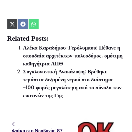
Share
Share
Share
on
on
on
X
Facebook
WhatsApp
Related Posts:
(Twitter)
Αλέκα Καραδήμου-Γερόλυμπου: Πέθανε η
σπουδαία αρχιτέκτων-πολεοδόμος, ομότιμη
καθηγήτρια ΑΠΘ
Συγκλονιστική Ανακάλυψη: Βρέθηκε
τεράστια δεξαμένη νερού στο διάστημα
-100 φορές μεγαλύτερη από το σύνολο των
ωκεανών της Γης
Φρίκη στη Νορβηγία: 87