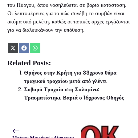
του Πύργου, όπου νοσηλεύεται σε βαριά κατάσταση.
Οι λεπτομέρειες για το πώς συνέβη το συμβάν είναι
ακόμα υπό μελέτη, καθώς οι τοπικές αρχές εργάζονται
για να διαλευκάνουν την υπόθεση.
Share
Share
Share
on
on
on
X
Facebook
WhatsApp
Related Posts:
(Twitter)
Θρήνος στην Κρήτη για 33χρονο θύμα
τραγικού τροχαίου μετά από γλέντι
Σοβαρό Τροχαίο στη Σαλαμίνα:
Τραυματίστηκε Βαριά ο 16χρονος Οδηγός
Μπέττυ Μαγγίρα: «Λίγο πριν