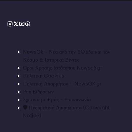
NewsOk - Νέα από την Ελλάδα και τον
Κόσμο & Ιστορικά Βίντεο
Όροι Χρήσης Ιστότοπου Newsok.gr
Πολιτική Cookies
Πολιτική Απορρήτου – NewsOK.gr
Ροή Ειδήσεων
Σχετικά με Εμάς - Επικοινωνία
🛡️ Πνευματικά Δικαιώματα (Copyright
Notice)