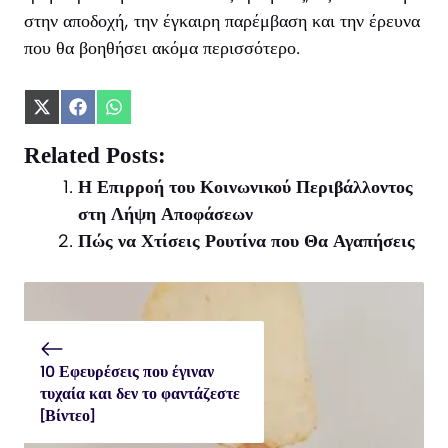
στην αποδοχή, την έγκαιρη παρέμβαση και την έρευνα
που θα βοηθήσει ακόμα περισσότερο.
Share
Share
Share
on
on
on
X
Facebook
WhatsApp
Related Posts:
(Twitter)
Η Επιρροή του Κοινωνικού Περιβάλλοντος
στη Λήψη Αποφάσεων
Πώς να Χτίσεις Ρουτίνα που Θα Αγαπήσεις
10 Εφευρέσεις που έγιναν
τυχαία και δεν το φαντάζεστε
[Βίντεο]