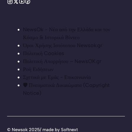
NewsOk - Νέα από την Ελλάδα και τον
Κόσμο & Ιστορικά Βίντεο
Όροι Χρήσης Ιστότοπου Newsok.gr
Πολιτική Cookies
Πολιτική Απορρήτου – NewsOK.gr
Ροή Ειδήσεων
Σχετικά με Εμάς - Επικοινωνία
🛡️ Πνευματικά Δικαιώματα (Copyright
Notice)
©
Newsok 2025/ made by
Softnext