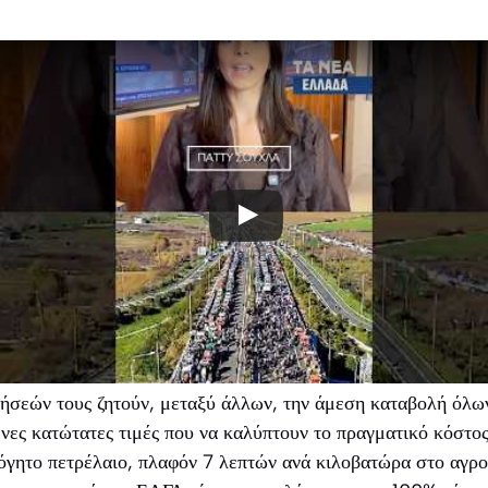
κήσεών τους ζητούν, μεταξύ άλλων, την άμεση καταβολή όλω
νες κατώτατες τιμές που να καλύπτουν το πραγματικό κόστο
όγητο πετρέλαιο, πλαφόν 7 λεπτών ανά κιλοβατώρα στο αγρο