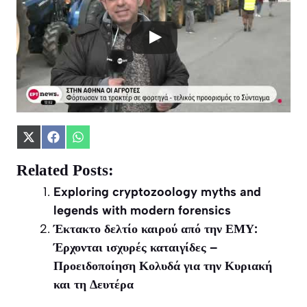
Share
Share
Share
on
on
on
X
Facebook
WhatsApp
Related Posts:
(Twitter)
Exploring cryptozoology myths and
legends with modern forensics
Έκτακτο δελτίο καιρού από την ΕΜΥ:
Έρχονται ισχυρές καταιγίδες –
Προειδοποίηση Κολυδά για την Κυριακή
και τη Δευτέρα