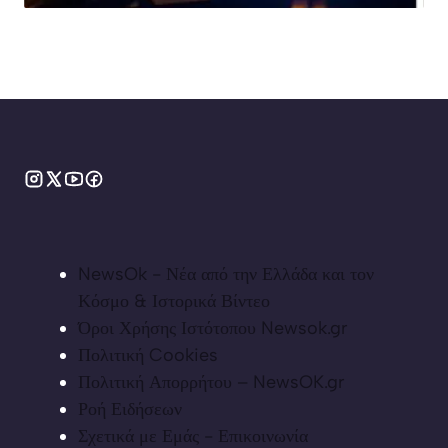
NewsOk - Νέα από την Ελλάδα και τον
Κόσμο & Ιστορικά Βίντεο
Όροι Χρήσης Ιστότοπου Newsok.gr
Πολιτική Cookies
Πολιτική Απορρήτου – NewsOK.gr
Ροή Ειδήσεων
Σχετικά με Εμάς - Επικοινωνία