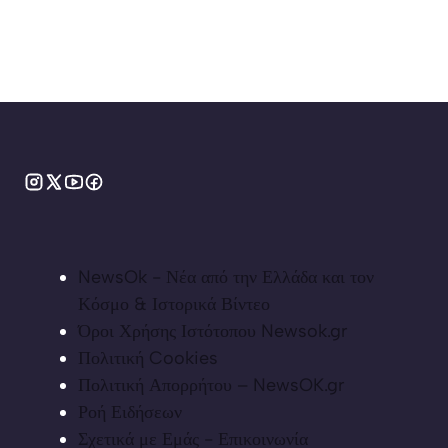
NewsOk - Νέα από την Ελλάδα και τον
Κόσμο & Ιστορικά Βίντεο
Όροι Χρήσης Ιστότοπου Newsok.gr
Πολιτική Cookies
Πολιτική Απορρήτου – NewsOK.gr
Ροή Ειδήσεων
Σχετικά με Εμάς - Επικοινωνία