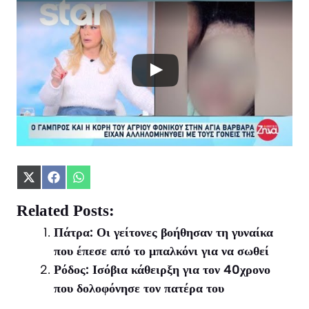
Share
Share
Share
on
on
on
X
Facebook
WhatsApp
Related Posts:
(Twitter)
Πάτρα: Οι γείτονες βοήθησαν τη γυναίκα
που έπεσε από το μπαλκόνι για να σωθεί
Ρόδος: Ισόβια κάθειρξη για τον 40χρονο
που δολοφόνησε τον πατέρα του