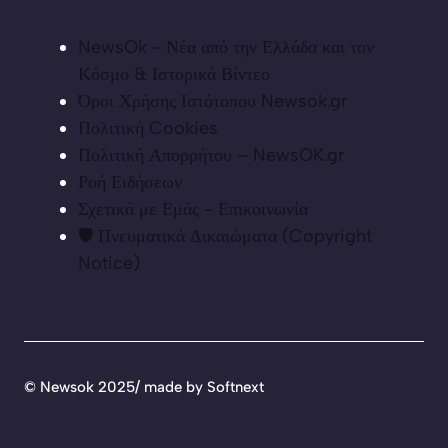
NewsOk - Νέα από την Ελλάδα και τον
Κόσμο & Ιστορικά Βίντεο
Όροι Χρήσης Ιστότοπου Newsok.gr
Πολιτική Cookies
Πολιτική Απορρήτου – NewsOK.gr
Ροή Ειδήσεων
Σχετικά με Εμάς - Επικοινωνία
🛡️ Πνευματικά Δικαιώματα (Copyright
Notice)
©
Newsok 2025/ made by
Softnext